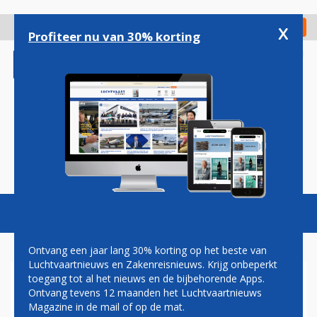
Overslaan
en
x
Digitaal Magazine
Registreer
Check in
naar
Profiteer nu van 30% korting
de
inhoud
gaan
Magazine
Podcasts
Vacatures
Toggl
naviga
Ontvang een jaar lang 30% korting op het beste van
Luchtvaartnieuws en Zakenreisnieuws. Krijg onbeperkt
toegang tot al het nieuws en de bijbehorende Apps.
PAULS CALITIS
Ontvang tevens 12 maanden het Luchtvaartnieuws
Magazine in de mail of op de mat.