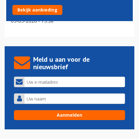
Portugese chartermaatschappij EuroAtlantic Airways
Bekijk aanbieding
strikt voormalig topman airBaltic
05-05-2026 - 15:58
Meld u aan voor de
nieuwsbrief