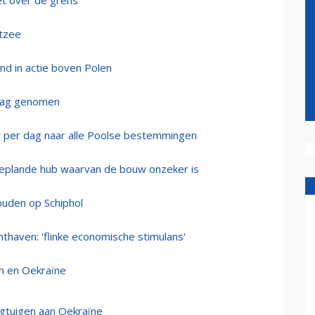
t over de grens
stzee
d in actie boven Polen
slag genomen
per dag naar alle Poolse bestemmingen
 geplande hub waarvan de bouw onzeker is
ouden op Schiphol
hthaven: 'flinke economische stimulans'
n en Oekraïne
egtuigen aan Oekraïne