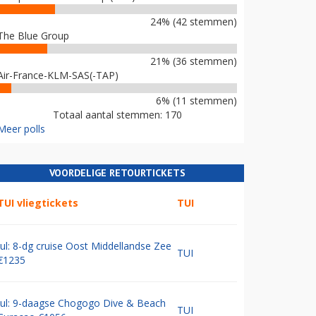
24% (42 stemmen)
The Blue Group
21% (36 stemmen)
Air-France-KLM-SAS(-TAP)
6% (11 stemmen)
Totaal aantal stemmen: 170
Meer polls
VOORDELIGE RETOURTICKETS
TUI vliegtickets
TUI
Jul: 8-dg cruise Oost Middellandse Zee
TUI
€1235
Jul: 9-daagse Chogogo Dive & Beach
TUI