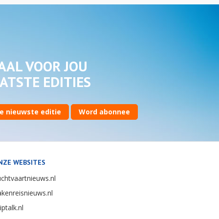
AAL VOOR JOU
ATSTE EDITIES
e nieuwste editie
Word abonnee
NZE WEBSITES
chtvaartnieuws.nl
kenreisnieuws.nl
iptalk.nl