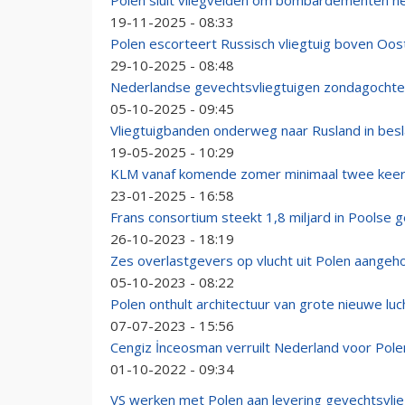
Polen sluit vliegvelden om bombardementen ne
19-11-2025 - 08:33
Polen escorteert Russisch vliegtuig boven Oo
29-10-2025 - 08:48
Nederlandse gevechtsvliegtuigen zondagochten
05-10-2025 - 09:45
Vliegtuigbanden onderweg naar Rusland in be
19-05-2025 - 10:29
KLM vanaf komende zomer minimaal twee keer 
23-01-2025 - 16:58
Frans consortium steekt 1,8 miljard in Poolse
26-10-2023 - 18:19
Zes overlastgevers op vlucht uit Polen aangeh
05-10-2023 - 08:22
Polen onthult architectuur van grote nieuwe luc
07-07-2023 - 15:56
Cengiz İnceosman verruilt Nederland voor Pole
01-10-2022 - 09:34
VS werken met Polen aan levering gevechtsvli