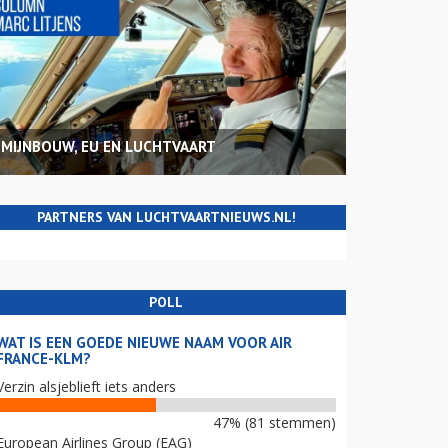
MIJNBOUW, EU EN LUCHTVAART
PARTNERS VAN LUCHTVAARTNIEUWS.NL!
POLL
WAT IS EEN GOEDE NIEUWE NAAM VOOR AIR
FRANCE-KLM?
Verzin alsjeblieft iets anders
47% (81 stemmen)
European Airlines Group (EAG)