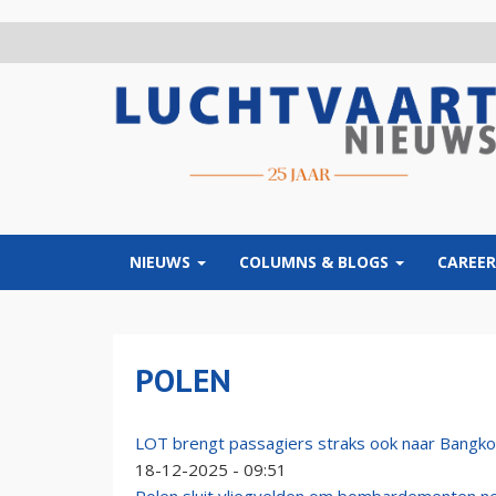
Overslaan
en
naar
de
inhoud
gaan
NIEUWS
COLUMNS & BLOGS
CAREER
POLEN
LOT brengt passagiers straks ook naar Bangko
18-12-2025 - 09:51