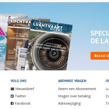
SPECI
DE LA
Bestel d
VOLG ONS
ABONNEE VRAGEN
O
Nieuwsbrief
Neem een Abonnement
Lu
Twitter
Vragen over betaling
Za
Facebook
Adreswijziging
Tr