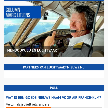
MIJNBOUW, EU EN LUCHTVAART
PARTNERS VAN LUCHTVAARTNIEUWS.NL!
POLL
WAT IS EEN GOEDE NIEUWE NAAM VOOR AIR FRANCE-KLM?
Verzin alsjeblieft iets anders