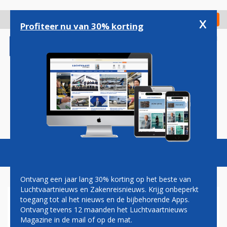
Overslaan
en
x
Digitaal Magazine
Registreer
Check in
naar
Profiteer nu van 30% korting
de
inhoud
gaan
Magazine
Podcasts
Vacatures
Toggl
naviga
Ontvang een jaar lang 30% korting op het beste van
Luchtvaartnieuws en Zakenreisnieuws. Krijg onbeperkt
toegang tot al het nieuws en de bijbehorende Apps.
SLOTS
Ontvang tevens 12 maanden het Luchtvaartnieuws
Magazine in de mail of op de mat.