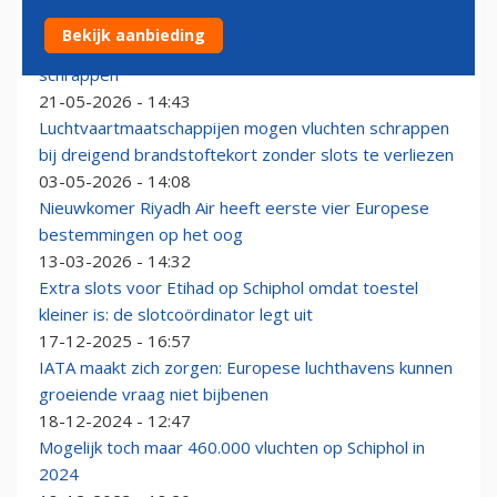
Luchthavenkoepel boos: 'VK geeft
Bekijk aanbieding
luchtvaartmaatschappijen vrijbrief om vluchten te
schrappen'
21-05-2026 - 14:43
Luchtvaartmaatschappijen mogen vluchten schrappen
bij dreigend brandstoftekort zonder slots te verliezen
03-05-2026 - 14:08
Nieuwkomer Riyadh Air heeft eerste vier Europese
bestemmingen op het oog
13-03-2026 - 14:32
Extra slots voor Etihad op Schiphol omdat toestel
kleiner is: de slotcoördinator legt uit
17-12-2025 - 16:57
IATA maakt zich zorgen: Europese luchthavens kunnen
groeiende vraag niet bijbenen
18-12-2024 - 12:47
Mogelijk toch maar 460.000 vluchten op Schiphol in
2024