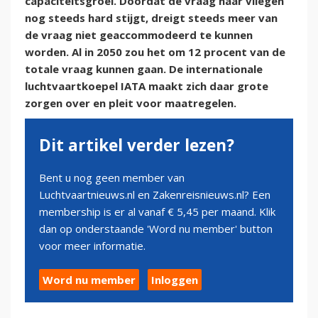
capaciteitsgroei. Doordat de vraag naar vliegen
nog steeds hard stijgt, dreigt steeds meer van
de vraag niet geaccommodeerd te kunnen
worden. Al in 2050 zou het om 12 procent van de
totale vraag kunnen gaan. De internationale
luchtvaartkoepel IATA maakt zich daar grote
zorgen over en pleit voor maatregelen.
Dit artikel verder lezen?
Bent u nog geen member van
Luchtvaartnieuws.nl en Zakenreisnieuws.nl? Een
membership is er al vanaf € 5,45 per maand. Klik
dan op onderstaande 'Word nu member' button
voor meer informatie.
Word nu member
Inloggen