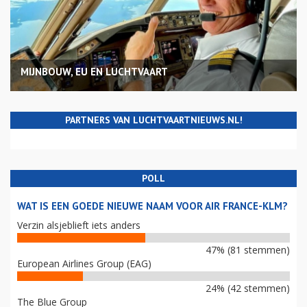
MIJNBOUW, EU EN LUCHTVAART
PARTNERS VAN LUCHTVAARTNIEUWS.NL!
POLL
WAT IS EEN GOEDE NIEUWE NAAM VOOR AIR FRANCE-KLM?
Verzin alsjeblieft iets anders
47% (81 stemmen)
European Airlines Group (EAG)
24% (42 stemmen)
The Blue Group