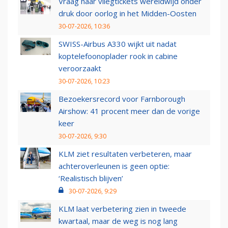
Vraag naar vliegtickets wereldwijd onder
druk door oorlog in het Midden-Oosten
30-07-2026, 10:36
SWISS-Airbus A330 wijkt uit nadat
koptelefoonoplader rook in cabine
veroorzaakt
30-07-2026, 10:23
Bezoekersrecord voor Farnborough
Airshow: 41 procent meer dan de vorige
keer
30-07-2026, 9:30
KLM ziet resultaten verbeteren, maar
achteroverleunen is geen optie:
‘Realistisch blijven’
30-07-2026, 9:29
KLM laat verbetering zien in tweede
kwartaal, maar de weg is nog lang