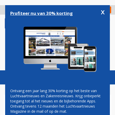
Overslaan
en
x
Digitaal Magazine
Registreer
Check in
naar
Profiteer nu van 30% korting
de
inhoud
gaan
Magazine
Podcasts
Vacatures
Toggl
naviga
Ontvang een jaar lang 30% korting op het beste van
Luchtvaartnieuws en Zakenreisnieuws. Krijg onbeperkt
toegang tot al het nieuws en de bijbehorende Apps.
IATA MAAKT ZICH ZORGEN:
Ontvang tevens 12 maanden het Luchtvaartnieuws
EUROPESE LUCHTHAVENS
Magazine in de mail of op de mat.