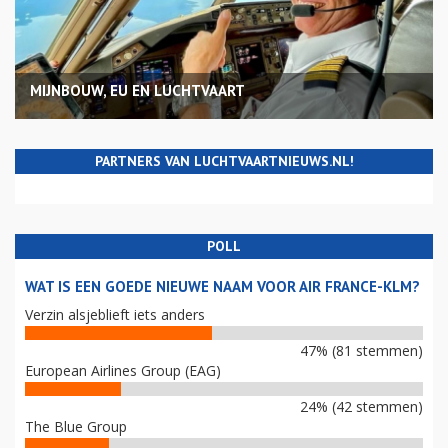
MIJNBOUW, EU EN LUCHTVAART
PARTNERS VAN LUCHTVAARTNIEUWS.NL!
POLL
WAT IS EEN GOEDE NIEUWE NAAM VOOR AIR FRANCE-KLM?
Verzin alsjeblieft iets anders
47% (81 stemmen)
European Airlines Group (EAG)
24% (42 stemmen)
The Blue Group