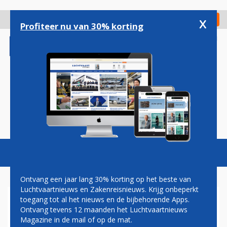
Overslaan
en
x
Digitaal Magazine
Registreer
Check in
naar
Profiteer nu van 30% korting
de
inhoud
gaan
Magazine
Podcasts
Vacatures
Toggl
naviga
Ontvang een jaar lang 30% korting op het beste van
Luchtvaartnieuws en Zakenreisnieuws. Krijg onbeperkt
toegang tot al het nieuws en de bijbehorende Apps.
UNITED AIRLINES
Ontvang tevens 12 maanden het Luchtvaartnieuws
Magazine in de mail of op de mat.