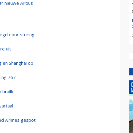
aar nieuwe Airbus
elegd door storing
re uit
ng en Shanghai op
eing 767
 braille
wartaal
ed Airlines gespot