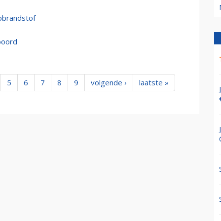
iobrandstof
boord
5
6
7
8
9
volgende ›
laatste »