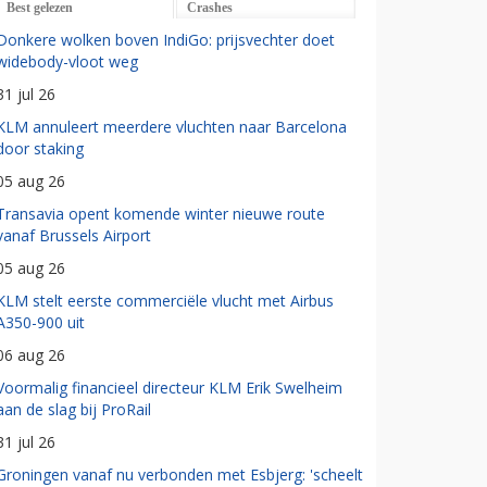
Best gelezen
Crashes
Donkere wolken boven IndiGo: prijsvechter doet
widebody-vloot weg
31 jul 26
KLM annuleert meerdere vluchten naar Barcelona
door staking
05 aug 26
Transavia opent komende winter nieuwe route
vanaf Brussels Airport
05 aug 26
KLM stelt eerste commerciële vlucht met Airbus
A350-900 uit
06 aug 26
Voormalig financieel directeur KLM Erik Swelheim
aan de slag bij ProRail
31 jul 26
Groningen vanaf nu verbonden met Esbjerg: 'scheelt