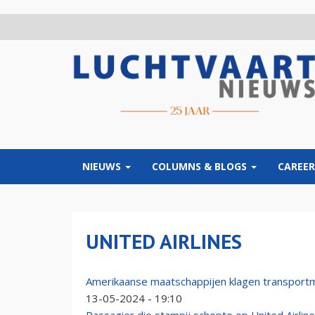
Overslaan
en
naar
de
inhoud
gaan
NIEUWS
COLUMNS & BLOGS
CAREER
UNITED AIRLINES
Amerikaanse maatschappijen klagen transportm
13-05-2024 - 19:10