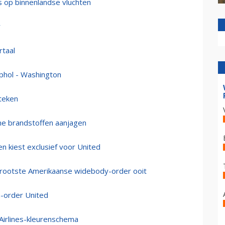
s op binnenlandse vluchten
r
rtaal
iphol - Washington
teken
me brandstoffen aanjagen
n kiest exclusief voor United
 grootste Amerikaanse widebody-order ooit
a-order United
Airlines-kleurenschema