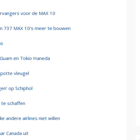
vervangers voor de MAX 10
een 737 MAX 10's meer te bouwen
as
en Guam en Tokio Haneda
potte vleugel
en’ op Schiphol
 te schaffen
 andere airlines niet willen
aar Canada uit