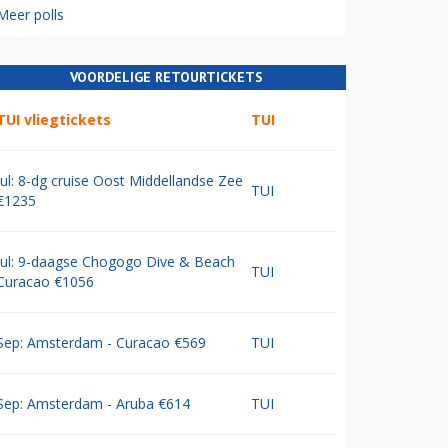
Meer polls
VOORDELIGE RETOURTICKETS
TUI vliegtickets
TUI
Jul: 8-dg cruise Oost Middellandse Zee
TUI
€1235
Jul: 9-daagse Chogogo Dive & Beach
TUI
Curacao €1056
Sep: Amsterdam - Curacao €569
TUI
Sep: Amsterdam - Aruba €614
TUI