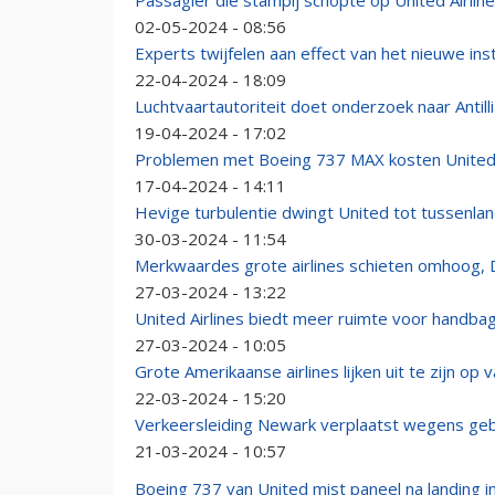
Passagier die stampij schopte op United Airlin
02-05-2024 - 08:56
Experts twijfelen aan effect van het nieuwe inst
22-04-2024 - 18:09
Luchtvaartautoriteit doet onderzoek naar Antill
19-04-2024 - 17:02
Problemen met Boeing 737 MAX kosten United A
17-04-2024 - 14:11
Hevige turbulentie dwingt United tot tussenla
30-03-2024 - 11:54
Merkwaardes grote airlines schieten omhoog, D
27-03-2024 - 13:22
United Airlines biedt meer ruimte voor handba
27-03-2024 - 10:05
Grote Amerikaanse airlines lijken uit te zijn op
22-03-2024 - 15:20
Verkeersleiding Newark verplaatst wegens ge
21-03-2024 - 10:57
Boeing 737 van United mist paneel na landing i