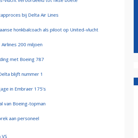
es-vlucht veroordeeld tot fikse boete
approces bij Delta Air Lines
iaanse honkbalcoach als piloot op United-vlucht
irlines 200 miljoen
nding met Boeing 787
elta blijft nummer 1
gage in Embraer 175's
 val van Boeing-topman
brek aan personeel
n VS