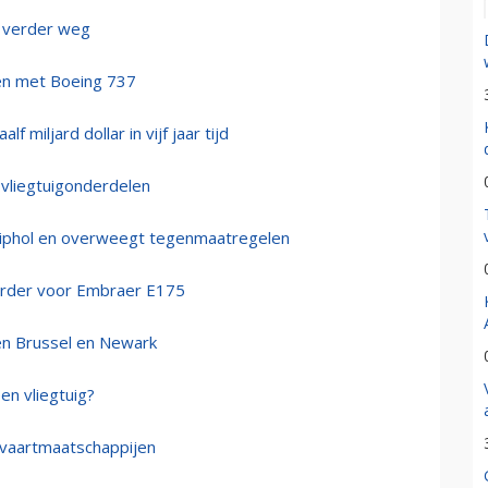
t verder weg
men met Boeing 737
 miljard dollar in vijf jaar tijd
vliegtuigonderdelen
chiphol en overweegt tegenmaatregelen
 order voor Embraer E175
sen Brussel en Newark
en vliegtuig?
vaartmaatschappijen