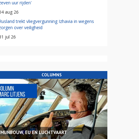
zeven uur rijden'
04 aug 26
Rusland trekt vliegvergunning Izhavia in wegens
zorgen over veiligheid
31 jul 26
COLUMNS
MIJNBOUW, EU EN LUCHTVAART