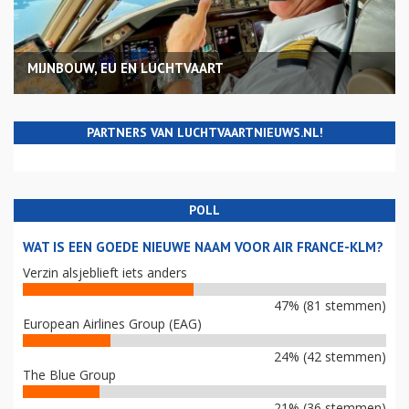
MIJNBOUW, EU EN LUCHTVAART
PARTNERS VAN LUCHTVAARTNIEUWS.NL!
POLL
WAT IS EEN GOEDE NIEUWE NAAM VOOR AIR FRANCE-KLM?
Verzin alsjeblieft iets anders
47% (81 stemmen)
European Airlines Group (EAG)
24% (42 stemmen)
The Blue Group
21% (36 stemmen)