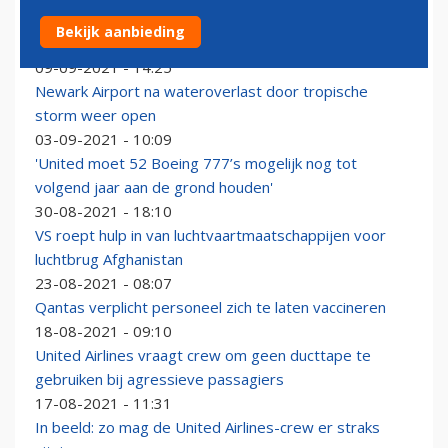
United Airlines: deltavariant coronavirus bedreigt
Bekijk aanbieding
omzet en capaciteit
09-09-2021 - 14:25
Newark Airport na wateroverlast door tropische
storm weer open
03-09-2021 - 10:09
'United moet 52 Boeing 777’s mogelijk nog tot
volgend jaar aan de grond houden'
30-08-2021 - 18:10
VS roept hulp in van luchtvaartmaatschappijen voor
luchtbrug Afghanistan
23-08-2021 - 08:07
Qantas verplicht personeel zich te laten vaccineren
18-08-2021 - 09:10
United Airlines vraagt crew om geen ducttape te
gebruiken bij agressieve passagiers
17-08-2021 - 11:31
In beeld: zo mag de United Airlines-crew er straks