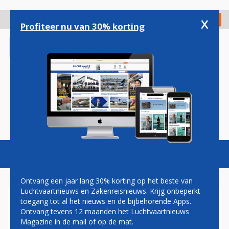
Overslaan
en
x
Digitaal Magazine
Registreer
Check in
naar
Profiteer nu van 30% korting
de
inhoud
gaan
Magazine
Podcasts
Vacatures
Toggl
naviga
Ontvang een jaar lang 30% korting op het beste van
Luchtvaartnieuws en Zakenreisnieuws. Krijg onbeperkt
toegang tot al het nieuws en de bijbehorende Apps.
UNITED AIRLINES
Ontvang tevens 12 maanden het Luchtvaartnieuws
Magazine in de mail of op de mat.