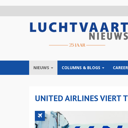
Overslaan
en
naar
de
inhoud
gaan
NIEUWS
COLUMNS & BLOGS
CAREER
UNITED AIRLINES VIERT 