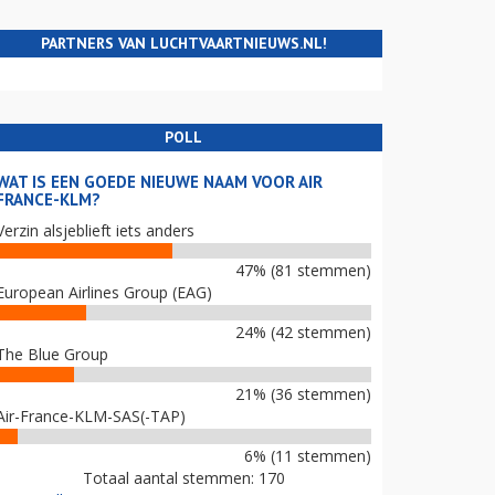
PARTNERS VAN LUCHTVAARTNIEUWS.NL!
POLL
WAT IS EEN GOEDE NIEUWE NAAM VOOR AIR
FRANCE-KLM?
Verzin alsjeblieft iets anders
47% (81 stemmen)
European Airlines Group (EAG)
24% (42 stemmen)
The Blue Group
21% (36 stemmen)
Air-France-KLM-SAS(-TAP)
6% (11 stemmen)
Totaal aantal stemmen: 170