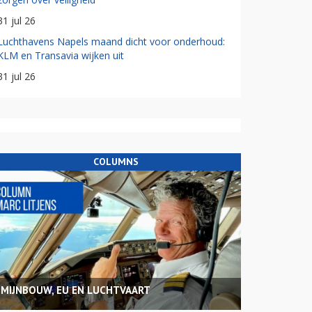
31 jul 26
Luchthavens Napels maand dicht voor onderhoud:
KLM en Transavia wijken uit
31 jul 26
COLUMNS
MIJNBOUW, EU EN LUCHTVAART