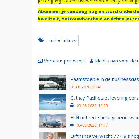
je toegang tot exclusieve content en jarenlang
Abonneer je vandaag nog en word onderde
kwaliteit, betrouwbaarheid en échte journa
united airlines
Verstuur per e-mail
Meld u aan voor de 
Raamstoeltje in de businessclas
05-08-2026, 16:41
Cathay Pacific ziet levering ee
05-08-2026, 15:25
El Al noteert snelle groei in k
05-08-2026, 14:17
Lufthansa verwacht 777-9’s nog