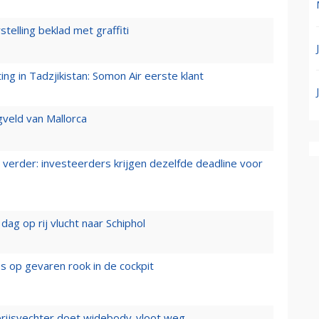
stelling beklad met graffiti
g in Tadzjikistan: Somon Air eerste klant
gveld van Mallorca
verder: investeerders krijgen dezelfde deadline voor
ag op rij vlucht naar Schiphol
es op gevaren rook in de cockpit
prijsvechter doet widebody-vloot weg