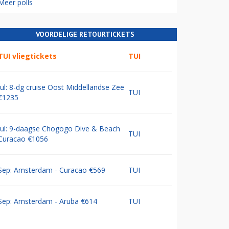
Meer polls
VOORDELIGE RETOURTICKETS
TUI vliegtickets
TUI
Jul: 8-dg cruise Oost Middellandse Zee
TUI
€1235
Jul: 9-daagse Chogogo Dive & Beach
TUI
Curacao €1056
Sep: Amsterdam - Curacao €569
TUI
Sep: Amsterdam - Aruba €614
TUI