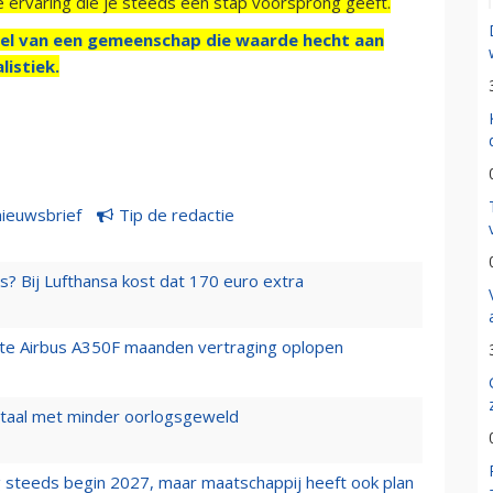
e ervaring die je steeds een stap voorsprong geeft.
el van een gemeenschap die waarde hecht aan
listiek.
nieuwsbrief
Tip de redactie
s? Bij Lufthansa kost dat 170 euro extra
rste Airbus A350F maanden vertraging oplopen
wartaal met minder oorlogsgeweld
 steeds begin 2027, maar maatschappij heeft ook plan