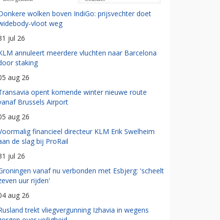
Donkere wolken boven IndiGo: prijsvechter doet
widebody-vloot weg
31 jul 26
KLM annuleert meerdere vluchten naar Barcelona
door staking
05 aug 26
Transavia opent komende winter nieuwe route
vanaf Brussels Airport
05 aug 26
Voormalig financieel directeur KLM Erik Swelheim
aan de slag bij ProRail
31 jul 26
Groningen vanaf nu verbonden met Esbjerg: 'scheelt
zeven uur rijden'
04 aug 26
Rusland trekt vliegvergunning Izhavia in wegens
zorgen over veiligheid