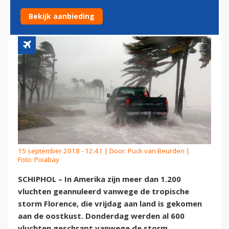
AMERIKA
Bekijk aanbieding
15 september 2018 - 12:41 | Door:
Puck van Beurden
|
Foto: Pixabay
SCHIPHOL – In Amerika zijn meer dan 1.200
vluchten geannuleerd vanwege de tropische
storm Florence, die vrijdag aan land is gekomen
aan de oostkust. Donderdag werden al 600
vluchten geschrapt vanwege de storm.