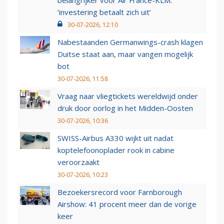
belangrijker voor Air France-KLM:
‘investering betaalt zich uit’
30-07-2026, 12:10
Nabestaanden Germanwings-crash klagen
Duitse staat aan, maar vangen mogelijk
bot
30-07-2026, 11:58
Vraag naar vliegtickets wereldwijd onder
druk door oorlog in het Midden-Oosten
30-07-2026, 10:36
SWISS-Airbus A330 wijkt uit nadat
koptelefoonoplader rook in cabine
veroorzaakt
30-07-2026, 10:23
Bezoekersrecord voor Farnborough
Airshow: 41 procent meer dan de vorige
keer