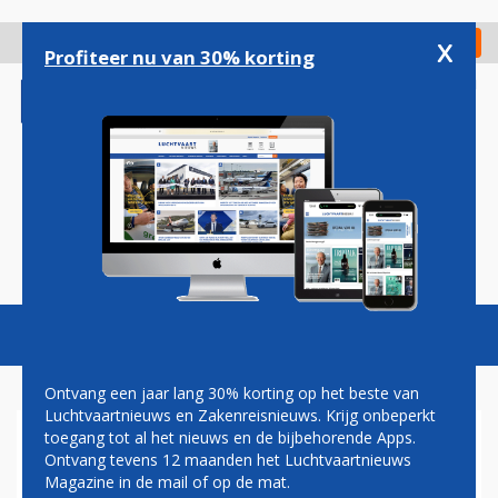
Overslaan
en
x
Digitaal Magazine
Registreer
Check in
naar
Profiteer nu van 30% korting
de
inhoud
gaan
Magazine
Podcasts
Vacatures
Toggl
naviga
Ontvang een jaar lang 30% korting op het beste van
Luchtvaartnieuws en Zakenreisnieuws. Krijg onbeperkt
toegang tot al het nieuws en de bijbehorende Apps.
VEEL VLUCHTEN GESCHRAPT
Ontvang tevens 12 maanden het Luchtvaartnieuws
DOOR TROPISCHE STORM
Magazine in de mail of op de mat.