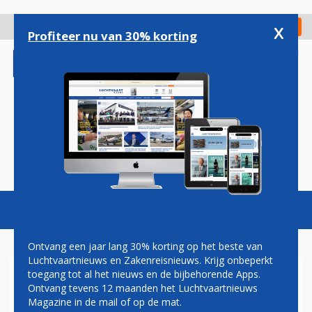
Overslaan
en
x
Digitaal Magazine
Registreer
Check in
naar
Profiteer nu van 30% korting
de
inhoud
gaan
Magazine
Podcasts
Vacatures
Toggl
naviga
Ontvang een jaar lang 30% korting op het beste van
Luchtvaartnieuws en Zakenreisnieuws. Krijg onbeperkt
toegang tot al het nieuws en de bijbehorende Apps.
VLIEGBASIS GILZE-RIJEN
Ontvang tevens 12 maanden het Luchtvaartnieuws
Magazine in de mail of op de mat.