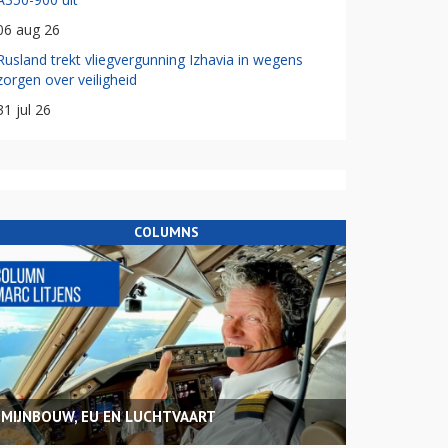
06 aug 26
Rusland trekt vliegvergunning Izhavia in wegens
zorgen over veiligheid
31 jul 26
COLUMNS
MIJNBOUW, EU EN LUCHTVAART