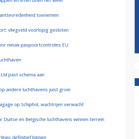
appen en liften doen het weer'
 klanttevredenheid toenemen
t: vliegveld voorlopig gesloten
door nieuw paspoortcontroles EU
luchthaven
, KLM past schema aan
op andere luchthavens juist groei
agage op Schiphol, wachtrijen verwacht
ar Duitse en Belgische luchthavens winnen terrein
ines definitief binnen