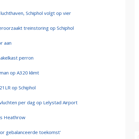
hthaven, Schiphol volgt op vier
oorzaakt treinstoring op Schiphol
or aan
hakelkast perron
 man op A320 klimt
21LR op Schiphol
vluchten per dag op Lelystad Airport
les Heathrow
voor gebalanceerde toekomst'