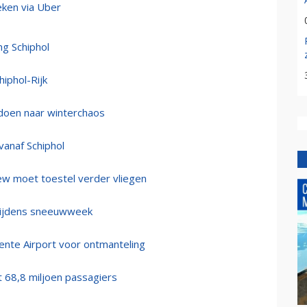
eken via Uber
ng Schiphol
hiphol-Rijk
 doen naar winterchaos
vanaf Schiphol
ew moet toestel verder vliegen
l tijdens sneeuwweek
te Airport voor ontmanteling
t 68,8 miljoen passagiers