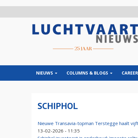
Overslaan
en
naar
de
inhoud
gaan
NIEUWS
COLUMNS & BLOGS
CAREER
SCHIPHOL
Nieuwe Transavia-topman Terstegge haalt vij
13-02-2026 - 11:35