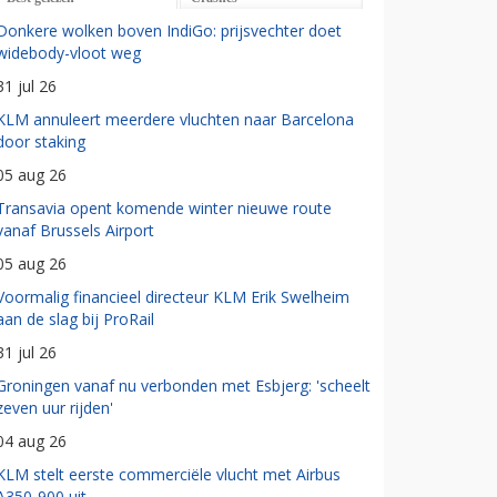
Donkere wolken boven IndiGo: prijsvechter doet
widebody-vloot weg
31 jul 26
KLM annuleert meerdere vluchten naar Barcelona
door staking
05 aug 26
Transavia opent komende winter nieuwe route
vanaf Brussels Airport
05 aug 26
Voormalig financieel directeur KLM Erik Swelheim
aan de slag bij ProRail
31 jul 26
Groningen vanaf nu verbonden met Esbjerg: 'scheelt
zeven uur rijden'
04 aug 26
KLM stelt eerste commerciële vlucht met Airbus
A350-900 uit