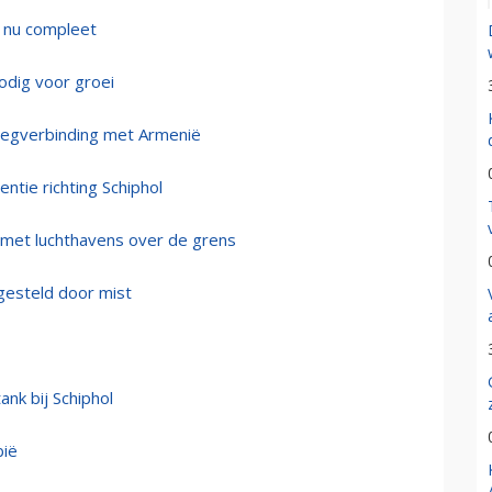
 nu compleet
odig voor groei
 vliegverbinding met Armenië
ntie richting Schiphol
 met luchthavens over de grens
gesteld door mist
nk bij Schiphol
bië