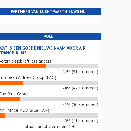
PARTNERS VAN LUCHTVAARTNIEUWS.NL!
POLL
WAT IS EEN GOEDE NIEUWE NAAM VOOR AIR
FRANCE-KLM?
Verzin alsjeblieft iets anders
47% (81 stemmen)
European Airlines Group (EAG)
24% (42 stemmen)
The Blue Group
21% (36 stemmen)
Air-France-KLM-SAS(-TAP)
6% (11 stemmen)
Totaal aantal stemmen: 170