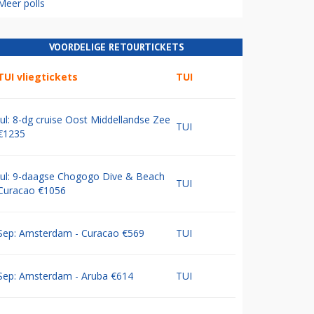
Meer polls
VOORDELIGE RETOURTICKETS
TUI vliegtickets
TUI
Jul: 8-dg cruise Oost Middellandse Zee
TUI
€1235
Jul: 9-daagse Chogogo Dive & Beach
TUI
Curacao €1056
Sep: Amsterdam - Curacao €569
TUI
Sep: Amsterdam - Aruba €614
TUI