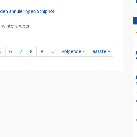
en annuleringen Schiphol
m winters weer
5
6
7
8
9
…
volgende ›
laatste »