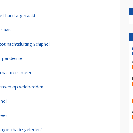
et hardst geraakt
er aan
t nachtsluiting Schiphol
or pandemie
ernachters meer
 mensen op veldbedden
phol
weer
imagoschade geleden’