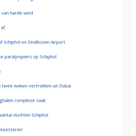
g van harde wind
 af
af Schiphol en Eindhoven Airport
e paralympiërs op Schiphol
n
 twee weken vertrokken uit Dubai
ughalen complexe zaak
aantal vluchten Schiphol
koesteren’