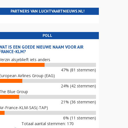
PARTNERS VAN LUCHTVAARTNIEUWS.NL!
POLL
WAT IS EEN GOEDE NIEUWE NAAM VOOR AIR
FRANCE-KLM?
Verzin alsjeblieft iets anders
47% (81 stemmen)
European Airlines Group (EAG)
24% (42 stemmen)
The Blue Group
21% (36 stemmen)
Air-France-KLM-SAS(-TAP)
6% (11 stemmen)
Totaal aantal stemmen: 170