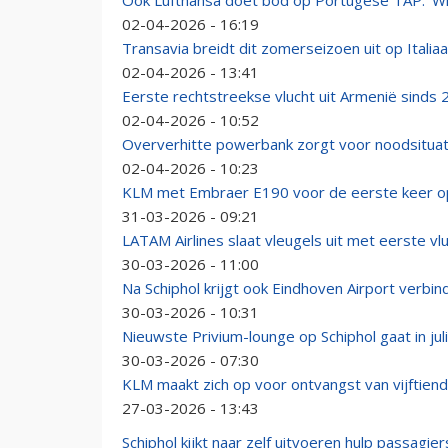
Ook Lufthansa doet bod op Portugese TAP: 'Wij
02-04-2026 - 16:19
Transavia breidt dit zomerseizoen uit op Italia
02-04-2026 - 13:41
Eerste rechtstreekse vlucht uit Armenië sinds 
02-04-2026 - 10:52
Oververhitte powerbank zorgt voor noodsituatie
02-04-2026 - 10:23
KLM met Embraer E190 voor de eerste keer o
31-03-2026 - 09:21
LATAM Airlines slaat vleugels uit met eerste vlu
30-03-2026 - 11:00
Na Schiphol krijgt ook Eindhoven Airport verbi
30-03-2026 - 10:31
Nieuwste Privium-lounge op Schiphol gaat in jul
30-03-2026 - 07:30
KLM maakt zich op voor ontvangst van vijftien
27-03-2026 - 13:43
Schiphol kijkt naar zelf uitvoeren hulp passagi