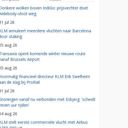
Donkere wolken boven IndiGo: prijsvechter doet
widebody-vloot weg
31 jul 26
KLM annuleert meerdere vluchten naar Barcelona
door staking
05 aug 26
Transavia opent komende winter nieuwe route
vanaf Brussels Airport
05 aug 26
Voormalig financieel directeur KLM Erik Swelheim
aan de slag bij ProRail
31 jul 26
Groningen vanaf nu verbonden met Esbjerg: 'scheelt
zeven uur rijden'
04 aug 26
KLM stelt eerste commerciële vlucht met Airbus
A350-900 uit