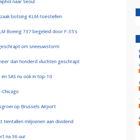
iphol naar Seoul
rzaak botsing KLM-toestellen
KLM Boeing 737 begeleid door F-35's
n geschrapt om sneeuwstorm
meer dan honderd vluchten geschrapt
 en SAS nu ook in top-10
m-Chicago
groei op Brussels Airport
 tientallen miljoenen aan dividend
rt na 36 uur