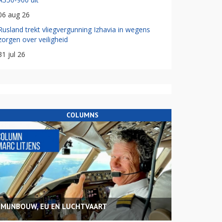
06 aug 26
Rusland trekt vliegvergunning Izhavia in wegens
zorgen over veiligheid
31 jul 26
COLUMNS
MIJNBOUW, EU EN LUCHTVAART