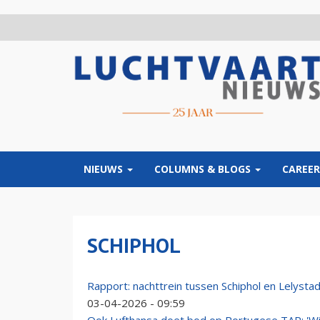
Overslaan
en
naar
de
inhoud
gaan
NIEUWS
COLUMNS & BLOGS
CAREER
SCHIPHOL
Rapport: nachttrein tussen Schiphol en Lelystad
03-04-2026 - 09:59