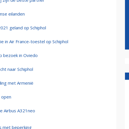
 zijn de beste partner'
anse eilanden
2021 geland op Schiphol
 in Air France-toestel op Schiphol
p bezoek in Oviedo
cht naar Schiphol
nding met Armenië
i open
de Airbus A321neo
ers met beperking