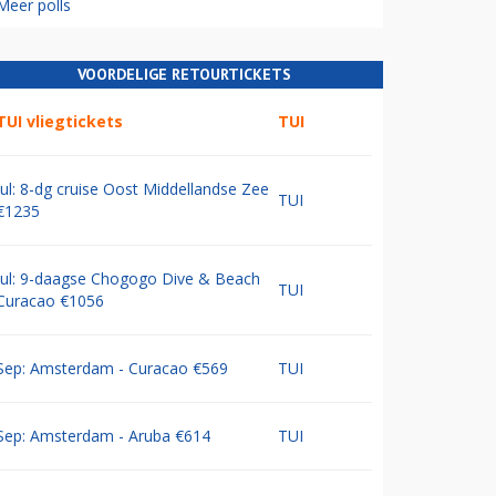
Meer polls
VOORDELIGE RETOURTICKETS
TUI vliegtickets
TUI
Jul: 8-dg cruise Oost Middellandse Zee
TUI
€1235
Jul: 9-daagse Chogogo Dive & Beach
TUI
Curacao €1056
Sep: Amsterdam - Curacao €569
TUI
Sep: Amsterdam - Aruba €614
TUI