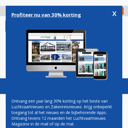
Overslaan
en
x
Digitaal Magazine
Registreer
Check in
naar
Profiteer nu van 30% korting
de
inhoud
gaan
Magazine
Podcasts
Vacatures
Toggl
naviga
Ontvang een jaar lang 30% korting op het beste van
Luchtvaartnieuws en Zakenreisnieuws. Krijg onbeperkt
toegang tot al het nieuws en de bijbehorende Apps.
SCHIPHOL
Ontvang tevens 12 maanden het Luchtvaartnieuws
Magazine in de mail of op de mat.