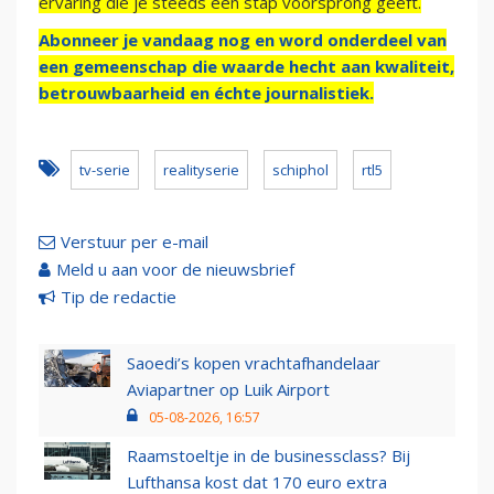
ervaring die je steeds een stap voorsprong geeft.
Abonneer je vandaag nog en word onderdeel van
een gemeenschap die waarde hecht aan kwaliteit,
betrouwbaarheid en échte journalistiek.
tv-serie
realityserie
schiphol
rtl5
Verstuur per e-mail
Meld u aan voor de nieuwsbrief
Tip de redactie
Saoedi’s kopen vrachtafhandelaar
Aviapartner op Luik Airport
05-08-2026, 16:57
Raamstoeltje in de businessclass? Bij
Lufthansa kost dat 170 euro extra