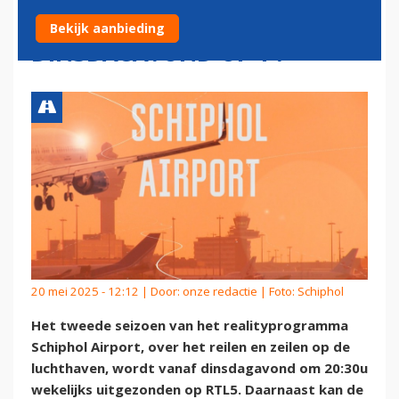
AIRPORT VANAF
Bekijk aanbieding
DINSDAGAVOND OP TV
20 mei 2025 - 12:12 | Door:
onze redactie
| Foto: Schiphol
Het tweede seizoen van het realityprogramma
Schiphol Airport, over het reilen en zeilen op de
luchthaven, wordt vanaf dinsdagavond om 20:30u
wekelijks uitgezonden op RTL5. Daarnaast kan de