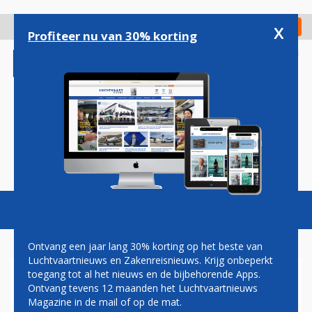
Overslaan
en
x
Digitaal Magazine
Registreer
Check in
naar
Profiteer nu van 30% korting
de
inhoud
gaan
Magazine
Podcasts
Vacatures
Toggl
naviga
Ontvang een jaar lang 30% korting op het beste van
Luchtvaartnieuws en Zakenreisnieuws. Krijg onbeperkt
toegang tot al het nieuws en de bijbehorende Apps.
NIEUW SEIZOEN
Ontvang tevens 12 maanden het Luchtvaartnieuws
REALITYSERIE SCHIPHOL
Magazine in de mail of op de mat.