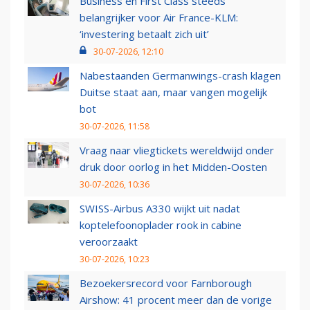
Business en First Class steeds
belangrijker voor Air France-KLM:
‘investering betaalt zich uit’
30-07-2026, 12:10
Nabestaanden Germanwings-crash klagen
Duitse staat aan, maar vangen mogelijk
bot
30-07-2026, 11:58
Vraag naar vliegtickets wereldwijd onder
druk door oorlog in het Midden-Oosten
30-07-2026, 10:36
SWISS-Airbus A330 wijkt uit nadat
koptelefoonoplader rook in cabine
veroorzaakt
30-07-2026, 10:23
Bezoekersrecord voor Farnborough
Airshow: 41 procent meer dan de vorige