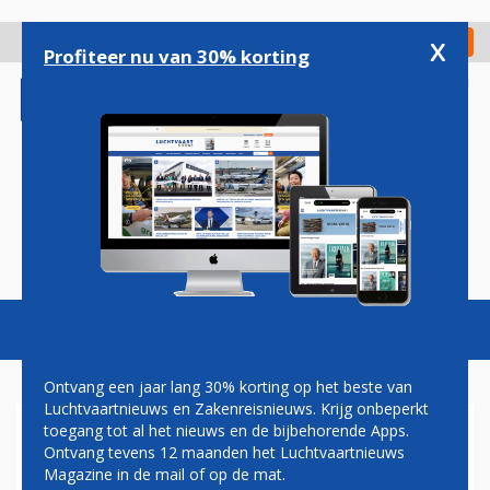
Overslaan
en
x
Digitaal Magazine
Registreer
Check in
naar
Profiteer nu van 30% korting
de
inhoud
gaan
Magazine
Podcasts
Vacatures
Toggl
naviga
Ontvang een jaar lang 30% korting op het beste van
Luchtvaartnieuws en Zakenreisnieuws. Krijg onbeperkt
toegang tot al het nieuws en de bijbehorende Apps.
PASSAGIERSGROEI SCHIPHOL
Ontvang tevens 12 maanden het Luchtvaartnieuws
ZWAKT AF IN MAART
Magazine in de mail of op de mat.