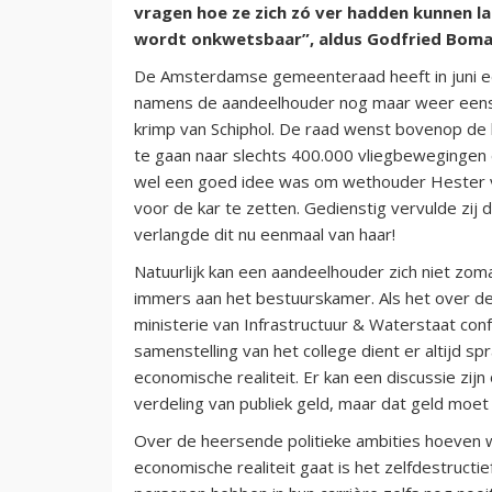
vragen hoe ze zich zó ver hadden kunnen l
wordt onkwetsbaar”, aldus Godfried Boma
De Amsterdamse gemeenteraad heeft in juni 
namens de aandeelhouder nog maar weer eens t
krimp van Schiphol. De raad wenst bovenop de 
te gaan naar slechts 400.000 vliegbewegingen e
wel een goed idee was om wethouder Hester van
voor de kar te zetten. Gedienstig vervulde zij
verlangde dit nu eenmaal van haar!
Natuurlijk kan een aandeelhouder zich niet zoma
immers aan het bestuurskamer. Als het over de 
ministerie van Infrastructuur & Waterstaat c
samenstelling van het college dient er altijd sp
economische realiteit. Er kan een discussie zi
verdeling van publiek geld, maar dat geld moet 
Over de heersende politieke ambities hoeven 
economische realiteit gaat is het zelfdestructi