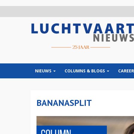
Overslaan
en
naar
de
inhoud
gaan
NIEUWS
COLUMNS & BLOGS
CAREER
BANANASPLIT