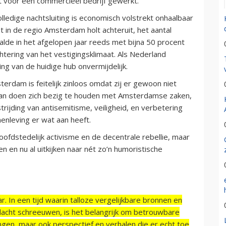
t voor een commercieel bedrijf gewerkt.
ledige nachtsluiting is economisch volstrekt onhaalbaar
t in de regio Amsterdam holt achteruit, het aantal
lde in het afgelopen jaar reeds met bijna 50 procent
tering van het vestigingsklimaat. Als Nederland
ding van de huidige hub onvermijdelijk.
dam is feitelijk zinloos omdat zij er gewoon niet
aan doen zich bezig te houden met Amsterdamse zaken,
trijding van antisemitisme, veiligheid, en verbetering
enleving er wat aan heeft.
oofdstedelijk activisme en de decentrale rebellie, maar
 en nu al uitkijken naar nét zo’n humoristische
r. In een tijd waarin talloze vergelijkbare bronnen en
acht schreeuwen, is het belangrijk om betrouwbare
ngen, maar ook perspectief en verhalen die er echt toe