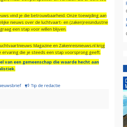
ieuws vind je die betrouwbaarheid. Onze toewijding aan
ijke nieuws over de luchtvaart- en (zaken)reisindustrie
raag een stap voor willen blijven.
Luchtvaartnieuws Magazine en Zakenreisnieuws.nl krijg
e ervaring die je steeds een stap voorsprong geeft.
el van een gemeenschap die waarde hecht aan
listiek.
nieuwsbrief
Tip de redactie