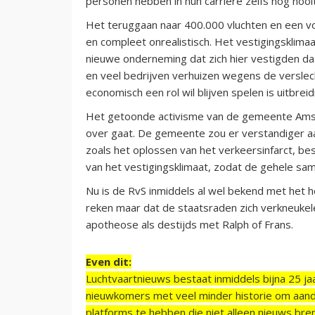
personen hebben in hun carrière zelfs nog nooi
Het teruggaan naar 400.000 vluchten en een vol
en compleet onrealistisch. Het vestigingsklimaa
nieuwe onderneming dat zich hier vestigden daa
en veel bedrijven verhuizen wegens de verslech
economisch een rol wil blijven spelen is uitbrei
Het getoonde activisme van de gemeente Amster
over gaat. De gemeente zou er verstandiger 
zoals het oplossen van het verkeersinfarct, bes
van het vestigingsklimaat, zodat de gehele sam
Nu is de RvS inmiddels al wel bekend met het h
reken maar dat de staatsraden zich verkneukelen
apotheose als destijds met Ralph of Frans.
Even dit:
Luchtvaartnieuws bestaat inmiddels bijna 25 jaa
nieuwkomers met veel minder historie om aand
platforms te hebben die niet alleen nieuws bre