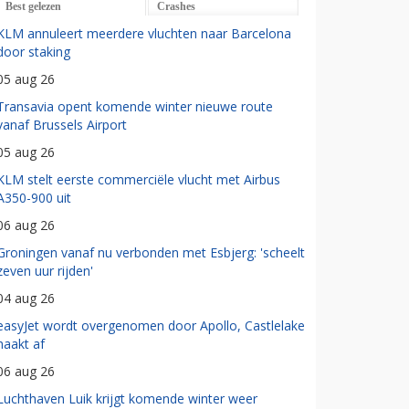
Best gelezen
Crashes
KLM annuleert meerdere vluchten naar Barcelona
door staking
05 aug 26
Transavia opent komende winter nieuwe route
vanaf Brussels Airport
05 aug 26
KLM stelt eerste commerciële vlucht met Airbus
A350-900 uit
06 aug 26
Groningen vanaf nu verbonden met Esbjerg: 'scheelt
zeven uur rijden'
04 aug 26
easyJet wordt overgenomen door Apollo, Castlelake
haakt af
06 aug 26
Luchthaven Luik krijgt komende winter weer