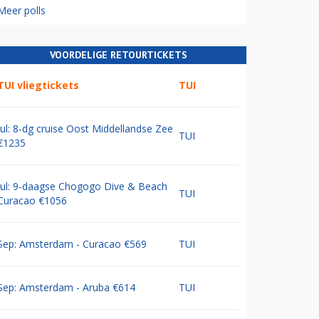
Meer polls
VOORDELIGE RETOURTICKETS
TUI vliegtickets
TUI
Jul: 8-dg cruise Oost Middellandse Zee
TUI
€1235
Jul: 9-daagse Chogogo Dive & Beach
TUI
Curacao €1056
Sep: Amsterdam - Curacao €569
TUI
Sep: Amsterdam - Aruba €614
TUI