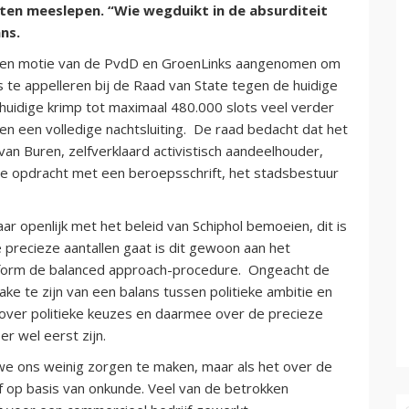
aten meeslepen. “Wie wegduikt in de absurditeit
ns.
een motie van de PvdD en GroenLinks aangenomen om
e appelleren bij de Raad van State tegen de huidige
huidige krimp tot maximaal 480.000 slots veel verder
n een volledige nachtsluiting. De raad bedacht dat het
 Buren, zelfverklaard activistisch aandeelhouder,
 de opdracht met een beroepsschrift, het stadsbestuur
ar openlijk met het beleid van Schiphol bemoeien, dit is
precieze aantallen gaat is dit gewoon aan het
onform de balanced approach-procedure. Ongeacht de
rake te zijn van een balans tussen politieke ambitie en
jn over politieke keuzes en daarmee over de precieze
er wel eerst zijn.
we ons weinig zorgen te maken, maar als het over de
ef op basis van onkunde. Veel van de betrokken