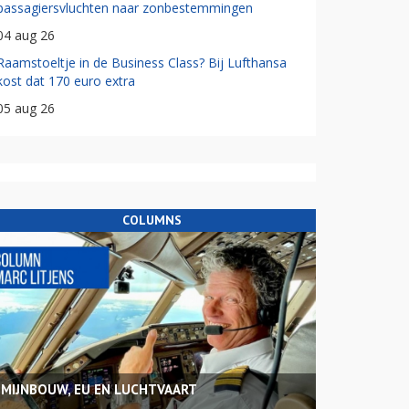
passagiersvluchten naar zonbestemmingen
04 aug 26
Raamstoeltje in de Business Class? Bij Lufthansa
kost dat 170 euro extra
05 aug 26
COLUMNS
MIJNBOUW, EU EN LUCHTVAART