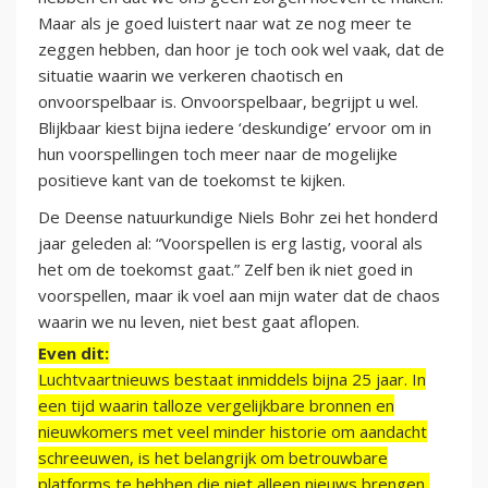
Maar als je goed luistert naar wat ze nog meer te
zeggen hebben, dan hoor je toch ook wel vaak, dat de
situatie waarin we verkeren chaotisch en
onvoorspelbaar is. Onvoorspelbaar, begrijpt u wel.
Blijkbaar kiest bijna iedere ‘deskundige’ ervoor om in
hun voorspellingen toch meer naar de mogelijke
positieve kant van de toekomst te kijken.
De Deense natuurkundige Niels Bohr zei het honderd
jaar geleden al: “Voorspellen is erg lastig, vooral als
het om de toekomst gaat.” Zelf ben ik niet goed in
voorspellen, maar ik voel aan mijn water dat de chaos
waarin we nu leven, niet best gaat aflopen.
Even dit:
Luchtvaartnieuws bestaat inmiddels bijna 25 jaar. In
een tijd waarin talloze vergelijkbare bronnen en
nieuwkomers met veel minder historie om aandacht
schreeuwen, is het belangrijk om betrouwbare
platforms te hebben die niet alleen nieuws brengen,