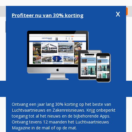
Overslaan
en
x
Digitaal Magazine
Registreer
Check in
naar
Profiteer nu van 30% korting
de
inhoud
gaan
Magazine
Podcasts
Vacatures
Toggl
naviga
Ontvang een jaar lang 30% korting op het beste van
Luchtvaartnieuws en Zakenreisnieuws. Krijg onbeperkt
toegang tot al het nieuws en de bijbehorende Apps.
CHAOS EN VOORSPELLEN
Ontvang tevens 12 maanden het Luchtvaartnieuws
Magazine in de mail of op de mat.