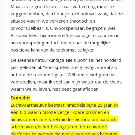
Maar als je goed luistert naar wat ze nog meer te
zeggen hebben, dan hoor je toch ook wel vaak, dat de
situatie waarin we verkeren chaotisch en
onvoorspelbaar is. Onvoorspelbaar, begrijpt u wel.
Blijkbaar kiest bijna iedere ‘deskundige’ ervoor om in
hun voorspellingen toch meer naar de mogelijke
positieve kant van de toekomst te kijken.
De Deense natuurkundige Niels Bohr zei het honderd
jaar geleden al: “Voorspellen is erg lastig, vooral als
het om de toekomst gaat.” Zelf ben ik niet goed in
voorspellen, maar ik voel aan mijn water dat de chaos
waarin we nu leven, niet best gaat aflopen.
Even dit:
Luchtvaartnieuws bestaat inmiddels bijna 25 jaar. In
een tijd waarin talloze vergelijkbare bronnen en
nieuwkomers met veel minder historie om aandacht
schreeuwen, is het belangrijk om betrouwbare
platforms te hebben die niet alleen nieuws brengen,