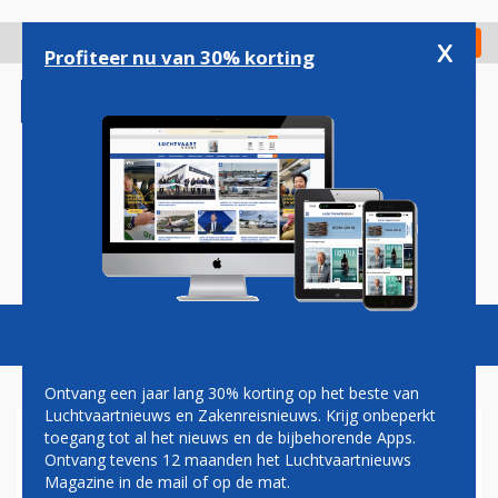
Overslaan
en
x
Digitaal Magazine
Registreer
Check in
naar
Profiteer nu van 30% korting
de
inhoud
gaan
Magazine
Podcasts
Vacatures
Toggl
naviga
Ontvang een jaar lang 30% korting op het beste van
Luchtvaartnieuws en Zakenreisnieuws. Krijg onbeperkt
toegang tot al het nieuws en de bijbehorende Apps.
CHAOS EN VOORSPELLEN
Ontvang tevens 12 maanden het Luchtvaartnieuws
Magazine in de mail of op de mat.