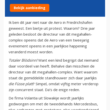
Bekijk aanbieding
24 april 2012
Ik ben dit jaar niet naar de Aero in Friedrichshafen
geweest. Een bietje uit protest. Waarom? Drie jaar
geleden besloot de directeur van dit megahallen-
complex opeens dat de Aero van een tweejarig
evenement opeens in een jaarlijkse happening
veranderd moest worden.
Totaler Blödsinn!
Want een kind begrijpt dat niemand
daar voordeel van heeft. Behalve dan misschien de
directeur van dit megahallen-complex. Want waarom
staat de gemiddelde standhouwer zich daar jaarlijks
die Füsse platt
? Simpel, omdat vijftig meter verderop
zijn concurrent staat. Da’s de enige reden.
De firma Volantia uit Slowakije wordt jaarlijks
gedwongen om met de tweedehands Mercedesbus,
plus aanhanger-met-prototype, plus veertienduizend