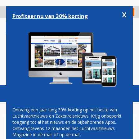
Overslaan
en
x
Digitaal Magazine
Registreer
Check in
naar
Profiteer nu van 30% korting
de
inhoud
gaan
Magazine
Podcasts
Vacatures
Toggl
naviga
Ontvang een jaar lang 30% korting op het beste van
Luchtvaartnieuws en Zakenreisnieuws. Krijg onbeperkt
toegang tot al het nieuws en de bijbehorende Apps.
GOOF BAKKER: BOYCOT
Ontvang tevens 12 maanden het Luchtvaartnieuws
FRIEDRICHSHAFEN 2013!
Magazine in de mail of op de mat.