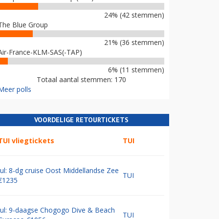
24% (42 stemmen)
The Blue Group
21% (36 stemmen)
Air-France-KLM-SAS(-TAP)
6% (11 stemmen)
Totaal aantal stemmen: 170
Meer polls
VOORDELIGE RETOURTICKETS
TUI vliegtickets
TUI
Jul: 8-dg cruise Oost Middellandse Zee
TUI
€1235
Jul: 9-daagse Chogogo Dive & Beach
TUI