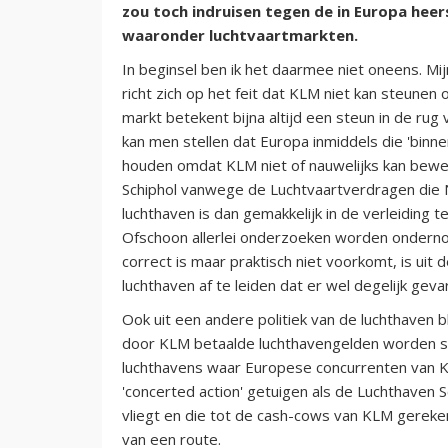
zou toch indruisen tegen de in Europa hee
waaronder luchtvaartmarkten.
In beginsel ben ik het daarmee niet oneens. Mi
richt zich op het feit dat KLM niet kan steunen
markt betekent bijna altijd een steun in de rug 
kan men stellen dat Europa inmiddels die 'binne
houden omdat KLM niet of nauwelijks kan bewe
Schiphol vanwege de Luchtvaartverdragen die 
luchthaven is dan gemakkelijk in de verleiding 
Ofschoon allerlei onderzoeken worden ondernome
correct is maar praktisch niet voorkomt, is ui
luchthaven af te leiden dat er wel degelijk geva
Ook uit een andere politiek van de luchthaven b
door KLM betaalde luchthavengelden worden s
luchthavens waar Europese concurrenten van K
'concerted action' getuigen als de Luchthaven 
vliegt en die tot de cash-cows van KLM gerek
van een route.