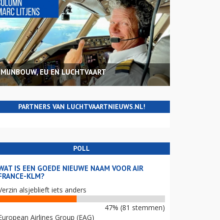
MIJNBOUW, EU EN LUCHTVAART
PARTNERS VAN LUCHTVAARTNIEUWS.NL!
POLL
WAT IS EEN GOEDE NIEUWE NAAM VOOR AIR
FRANCE-KLM?
Verzin alsjeblieft iets anders
47% (81 stemmen)
European Airlines Group (EAG)