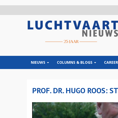
Overslaan
en
naar
de
inhoud
gaan
NIEUWS
COLUMNS & BLOGS
CAREER
PROF. DR. HUGO ROOS: 