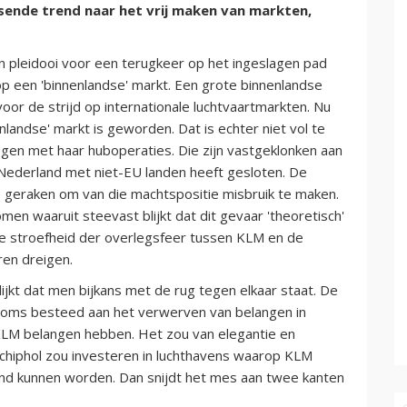
rsende trend naar het vrij maken van markten,
jn pleidooi voor een terugkeer op het ingeslagen pad
 op een 'binnenlandse' markt. Een grote binnenlandse
voor de strijd op internationale luchtvaartmarkten. Nu
nlandse' markt is geworden. Dat is echter niet vol te
gen met haar huboperaties. Die zijn vastgeklonken aan
Nederland met niet-EU landen heeft gesloten. De
te geraken om van die machtspositie misbruik te maken.
n waaruit steevast blijkt dat dit gevaar 'theoretisch'
t de stroefheid der overlegsfeer tussen KLM en de
ren dreigen.
lijkt dat men bijkans met de rug tegen elkaar staat. De
oms besteed aan het verwerven van belangen in
LM belangen hebben. Het zou van elegantie en
Schiphol zou investeren in luchthavens waarop KLM
end kunnen worden. Dan snijdt het mes aan twee kanten