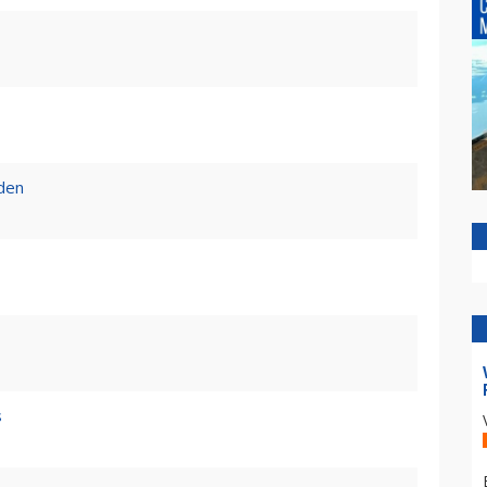
den
s