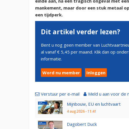
einde aan, na een tragisch ongeval met een
mankement, maar door een stuk metaal op 
een tijdperk.
Dit artikel verder lezen?
Bent u nog geen member van Luchtvaartnieu
al vanaf € 5,45 per maand. Klik dan op ond
informatie.
Word nu member
Inloggen
Verstuur per e-mail
Meld u aan voor de 
Mijnbouw, EU en luchtvaart
4 aug 2026 - 11:41
Dagobert Duck