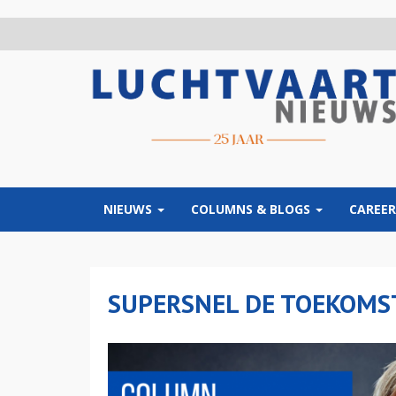
Overslaan
en
naar
de
inhoud
gaan
NIEUWS
COLUMNS & BLOGS
CAREER
SUPERSNEL DE TOEKOMS