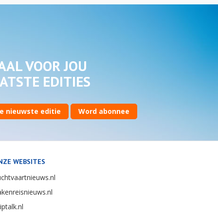
AAL VOOR JOU
ATSTE EDITIES
e nieuwste editie
Word abonnee
NZE WEBSITES
chtvaartnieuws.nl
kenreisnieuws.nl
iptalk.nl