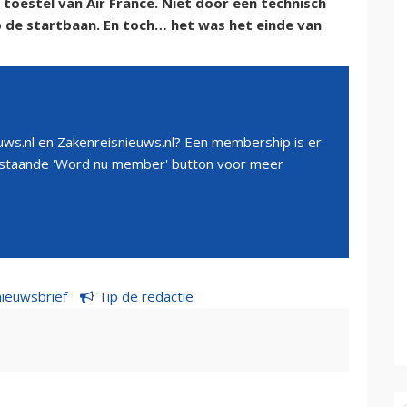
 toestel van Air France. Niet door een technisch
de startbaan. En toch… het was het einde van
ws.nl en Zakenreisnieuws.nl? Een membership is er
erstaande 'Word nu member' button voor meer
nieuwsbrief
Tip de redactie