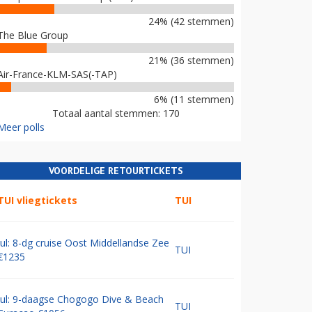
24% (42 stemmen)
The Blue Group
21% (36 stemmen)
Air-France-KLM-SAS(-TAP)
6% (11 stemmen)
Totaal aantal stemmen: 170
Meer polls
VOORDELIGE RETOURTICKETS
TUI vliegtickets
TUI
Jul: 8-dg cruise Oost Middellandse Zee
TUI
€1235
Jul: 9-daagse Chogogo Dive & Beach
TUI