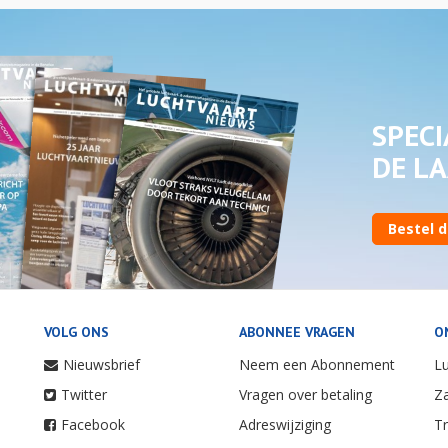
SPECI
DE LA
Bestel d
VOLG ONS
ABONNEE VRAGEN
O
Nieuwsbrief
Neem een Abonnement
Lu
Twitter
Vragen over betaling
Za
Facebook
Adreswijziging
Tr