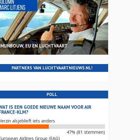
MIJNBOUW, EU EN LUCHTVAART
PARTNERS VAN LUCHTVAARTNIEUWS.NL!
POLL
WAT IS EEN GOEDE NIEUWE NAAM VOOR AIR
FRANCE-KLM?
Verzin alsjeblieft iets anders
47% (81 stemmen)
European Airlines Group (EAG)