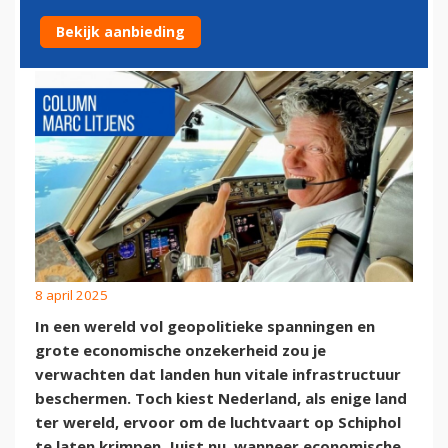
LUCHTVAART
Bekijk aanbieding
8 april 2025
In een wereld vol geopolitieke spanningen en
grote economische onzekerheid zou je
verwachten dat landen hun vitale infrastructuur
beschermen. Toch kiest Nederland, als enige land
ter wereld, ervoor om de luchtvaart op Schiphol
te laten krimpen. Juist nu, wanneer economische