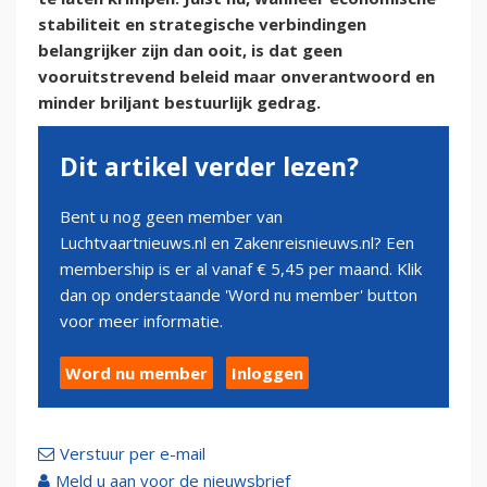
stabiliteit en strategische verbindingen
belangrijker zijn dan ooit, is dat geen
vooruitstrevend beleid maar onverantwoord en
minder briljant bestuurlijk gedrag.
Dit artikel verder lezen?
Bent u nog geen member van
Luchtvaartnieuws.nl en Zakenreisnieuws.nl? Een
membership is er al vanaf € 5,45 per maand. Klik
dan op onderstaande 'Word nu member' button
voor meer informatie.
Word nu member
Inloggen
Verstuur per e-mail
Meld u aan voor de nieuwsbrief