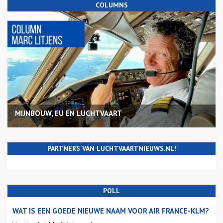
COLUMNS
MIJNBOUW, EU EN LUCHTVAART
PARTNERS VAN LUCHTVAARTNIEUWS.NL!
POLL
WAT IS EEN GOEDE NIEUWE NAAM VOOR AIR FRANCE-KLM?