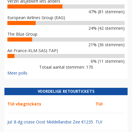
Verzin alsjeblieft iets anders
47% (81 stemmen)
European Airlines Group (EAG)
24% (42 stemmen)
The Blue Group
21% (36 stemmen)
Air-France-KLM-SAS(-TAP)
6% (11 stemmen)
Totaal aantal stemmen: 170
Meer polls
VOORDELIGE RETOURTICKETS
TUI vliegtickets
TUI
Jul: 8-dg cruise Oost Middellandse Zee €1235
TUI