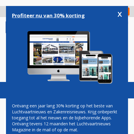
Overslaan
en
x
Digitaal Magazine
Registreer
Check in
naar
Profiteer nu van 30% korting
de
inhoud
gaan
Magazine
Podcasts
Vacatures
Toggl
naviga
Ontvang een jaar lang 30% korting op het beste van
Luchtvaartnieuws en Zakenreisnieuws. Krijg onbeperkt
toegang tot al het nieuws en de bijbehorende Apps.
TRUMP, ONZE ECONOMISCHE
Ontvang tevens 12 maanden het Luchtvaartnieuws
ONZEKERHEID EN DE
Magazine in de mail of op de mat.