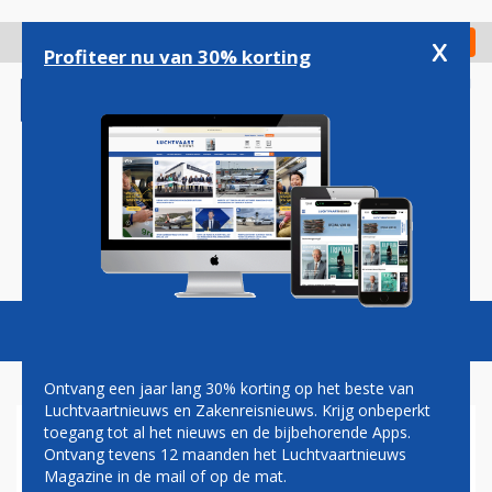
Overslaan
en
x
Digitaal Magazine
Registreer
Check in
naar
Profiteer nu van 30% korting
de
inhoud
gaan
Magazine
Podcasts
Vacatures
Toggl
naviga
Ontvang een jaar lang 30% korting op het beste van
Luchtvaartnieuws en Zakenreisnieuws. Krijg onbeperkt
toegang tot al het nieuws en de bijbehorende Apps.
WILT U EVEN DOEN WAT IK
Ontvang tevens 12 maanden het Luchtvaartnieuws
ZEG?
Magazine in de mail of op de mat.