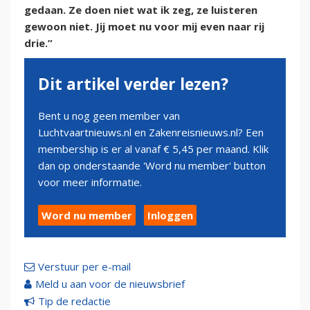
gedaan. Ze doen niet wat ik zeg, ze luisteren
gewoon niet. Jij moet nu voor mij even naar rij
drie.”
Dit artikel verder lezen?
Bent u nog geen member van
Luchtvaartnieuws.nl en Zakenreisnieuws.nl? Een
membership is er al vanaf € 5,45 per maand. Klik
dan op onderstaande 'Word nu member' button
voor meer informatie.
Word nu member
Inloggen
Verstuur per e-mail
Meld u aan voor de nieuwsbrief
Tip de redactie