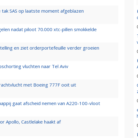
 tak SAS op laatste moment afgeblazen
elen nadat piloot 70.000 xtc-pillen smokkelde
elling en ziet orderportefeuille verder groeien
chorting vluchten naar Tel Aviv
vrachtvlucht met Boeing 777F ooit uit
happij gaat afscheid nemen van A220-100-vloot
 Apollo, Castlelake haakt af