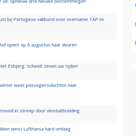
er uit: opnieuw drie nieuwe bestemmingen
rust bij Portugese vakbond over overname TAP te
hol opent op 6 augustus haar deuren
t Esbjerg: 'scheelt zeven uur rijden'
 winter weer passagiersvluchten naar
ernood in: streep door vlootuitbreiding
ukken winst Lufthansa hard omlaag