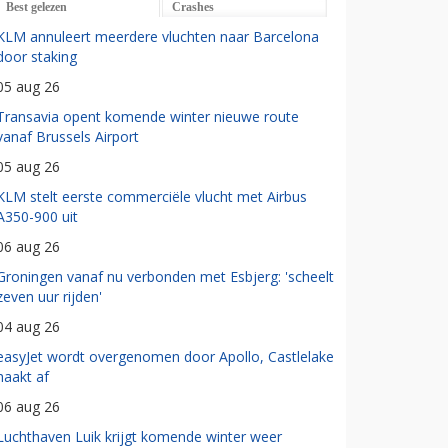
Best gelezen
Crashes
KLM annuleert meerdere vluchten naar Barcelona
door staking
05 aug 26
Transavia opent komende winter nieuwe route
vanaf Brussels Airport
05 aug 26
KLM stelt eerste commerciële vlucht met Airbus
A350-900 uit
06 aug 26
Groningen vanaf nu verbonden met Esbjerg: 'scheelt
zeven uur rijden'
04 aug 26
easyJet wordt overgenomen door Apollo, Castlelake
haakt af
06 aug 26
Luchthaven Luik krijgt komende winter weer