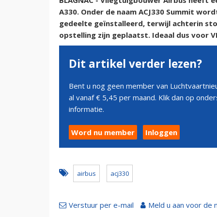
BLAGNAC - Vliegtuigbouwer Airbus heeft e
A330. Onder de naam ACJ330 Summit wordt 
gedeelte geïnstalleerd, terwijl achterin s
opstelling zijn geplaatst. Ideaal dus voor 
Dit artikel verder lezen?
Bent u nog geen member van Luchtvaartnieu
al vanaf € 5,45 per maand. Klik dan op ond
informatie.
Word nu member
Inloggen
airbus
acj330
Verstuur per e-mail
Meld u aan voor de 