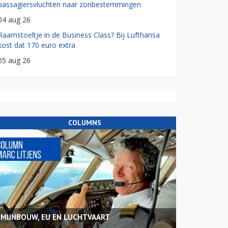
passagiersvluchten naar zonbestemmingen
04 aug 26
Raamstoeltje in de Business Class? Bij Lufthansa
kost dat 170 euro extra
05 aug 26
COLUMNS
MIJNBOUW, EU EN LUCHTVAART