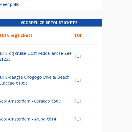
Meer polls
VOORDELIGE RETOURTICKETS
TUI vliegtickets
TUI
Jul: 8-dg cruise Oost Middellandse Zee
TUI
€1235
Jul: 9-daagse Chogogo Dive & Beach
TUI
Curacao €1056
Sep: Amsterdam - Curacao €569
TUI
Sep: Amsterdam - Aruba €614
TUI