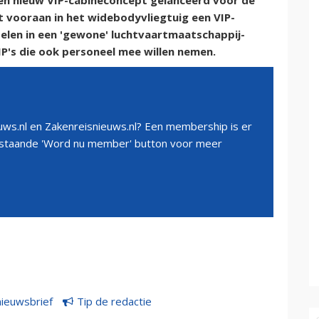
en nieuw VIP-cabineconcept gelanceerd voor de
vooraan in het widebodyvliegtuig een VIP-
toelen in een 'gewone' luchtvaartmaatschappij-
VIP's die ook personeel mee willen nemen.
ws.nl en Zakenreisnieuws.nl? Een membership is er
erstaande 'Word nu member' button voor meer
nieuwsbrief
Tip de redactie