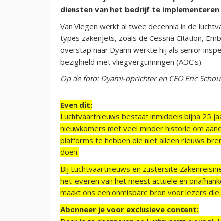
diensten van het bedrijf te implementeren
Van Viegen werkt al twee decennia in de luchtv
types zakenjets, zoals de Cessna Citation, Em
overstap naar Dyami werkte hij als senior inspec
bezighield met vliegvergunningen (AOC’s).
Op de foto: Dyami-oprichter en CEO Eric Schout
Even dit:
Luchtvaartnieuws bestaat inmiddels bijna 25 jaa
nieuwkomers met veel minder historie om aand
platforms te hebben die niet alleen nieuws bre
doen.
Bij Luchtvaartnieuws en zustersite Zakenreisn
het leveren van het meest actuele en onafhankel
maakt ons een onmisbare bron voor lezers die g
Abonneer je voor exclusieve content:
Door je te abonneren op Luchtvaartnieuws.nl, 