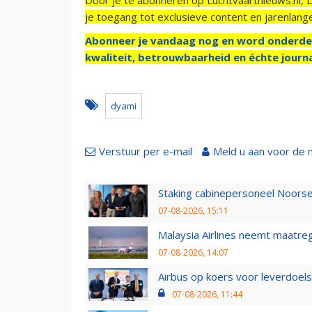
je toegang tot exclusieve content en jarenlang
Abonneer je vandaag nog en word onderde
kwaliteit, betrouwbaarheid en échte journa
dyami
Verstuur per e-mail
Meld u aan voor de 
Staking cabinepersoneel Noorse
07-08-2026, 15:11
Malaysia Airlines neemt maatreg
07-08-2026, 14:07
Airbus op koers voor leverdoelst
07-08-2026, 11:44