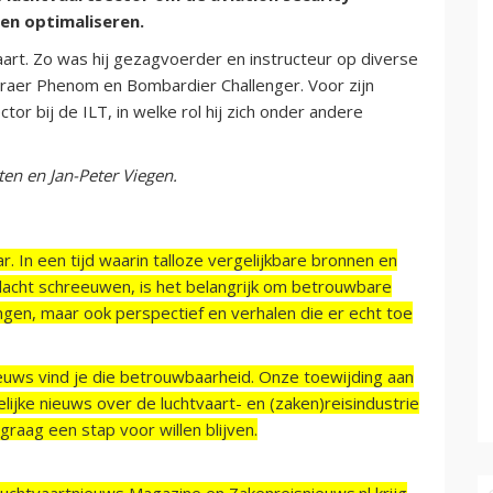
 en optimaliseren.
aart. Zo was hij gezagvoerder en instructeur op diverse
braer Phenom en Bombardier Challenger. Voor zijn
tor bij de ILT, in welke rol hij zich onder andere
en en Jan-Peter Viegen.
r. In een tijd waarin talloze vergelijkbare bronnen en
acht schreeuwen, is het belangrijk om betrouwbare
ngen, maar ook perspectief en verhalen die er echt toe
ieuws vind je die betrouwbaarheid. Onze toewijding aan
ijke nieuws over de luchtvaart- en (zaken)reisindustrie
raag een stap voor willen blijven.
Luchtvaartnieuws Magazine en Zakenreisnieuws.nl krijg