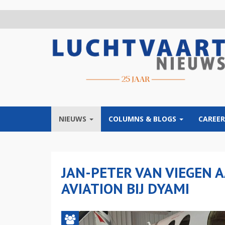
Overslaan
en
naar
de
inhoud
gaan
NIEUWS
COLUMNS & BLOGS
CAREER
JAN-PETER VAN VIEGEN 
AVIATION BIJ DYAMI