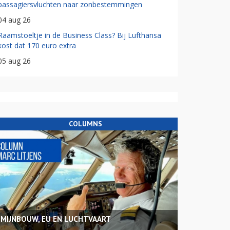
passagiersvluchten naar zonbestemmingen
04 aug 26
Raamstoeltje in de Business Class? Bij Lufthansa
kost dat 170 euro extra
05 aug 26
COLUMNS
MIJNBOUW, EU EN LUCHTVAART