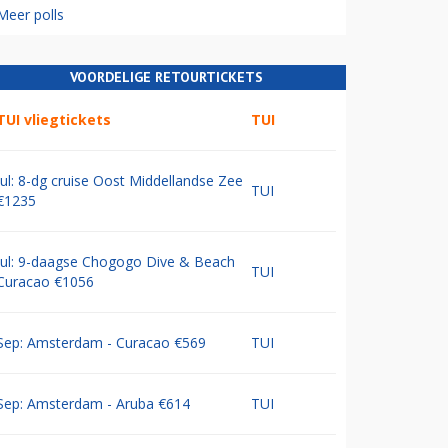
Meer polls
VOORDELIGE RETOURTICKETS
TUI vliegtickets
TUI
Jul: 8-dg cruise Oost Middellandse Zee
TUI
€1235
Jul: 9-daagse Chogogo Dive & Beach
TUI
Curacao €1056
Sep: Amsterdam - Curacao €569
TUI
Sep: Amsterdam - Aruba €614
TUI