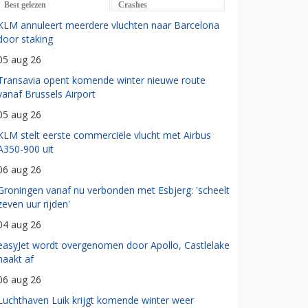
Best gelezen
Crashes
KLM annuleert meerdere vluchten naar Barcelona
door staking
05 aug 26
Transavia opent komende winter nieuwe route
vanaf Brussels Airport
05 aug 26
KLM stelt eerste commerciële vlucht met Airbus
A350-900 uit
06 aug 26
Groningen vanaf nu verbonden met Esbjerg: 'scheelt
zeven uur rijden'
04 aug 26
easyJet wordt overgenomen door Apollo, Castlelake
haakt af
06 aug 26
Luchthaven Luik krijgt komende winter weer