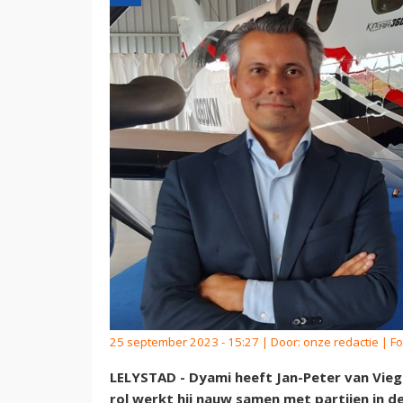
25 september 2023 - 15:27 | Door:
onze redactie
| Fo
LELYSTAD - Dyami heeft Jan-Peter van Vieg
rol werkt hij nauw samen met partijen in d