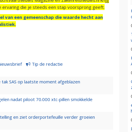
e ervaring die je steeds een stap voorsprong geeft.
el van een gemeenschap die waarde hecht aan
listiek.
nieuwsbrief
Tip de redactie
 tak SAS op laatste moment afgeblazen
elen nadat piloot 70.000 xtc-pillen smokkelde
elling en ziet orderportefeuille verder groeien