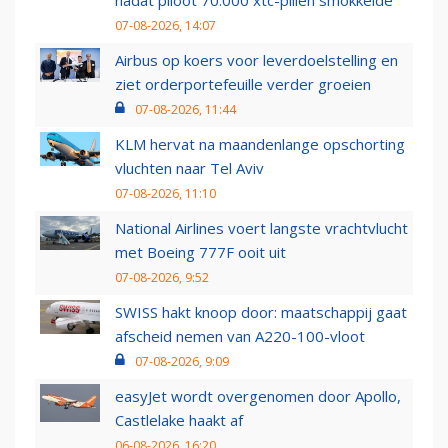
nadat piloot 70.000 xtc-pillen smokkelde
07-08-2026, 14:07
Airbus op koers voor leverdoelstelling en
ziet orderportefeuille verder groeien
07-08-2026, 11:44
KLM hervat na maandenlange opschorting
vluchten naar Tel Aviv
07-08-2026, 11:10
National Airlines voert langste vrachtvlucht
met Boeing 777F ooit uit
07-08-2026, 9:52
SWISS hakt knoop door: maatschappij gaat
afscheid nemen van A220-100-vloot
07-08-2026, 9:09
easyJet wordt overgenomen door Apollo,
Castlelake haakt af
06-08-2026, 16:20