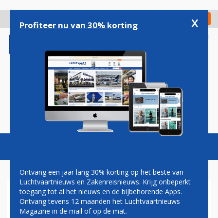
Overslaan
en
x
Digitaal Magazine
Registreer
Check in
naar
Profiteer nu van 30% korting
de
inhoud
gaan
Magazine
Podcasts
Vacatures
Toggl
naviga
Ontvang een jaar lang 30% korting op het beste van
Luchtvaartnieuws en Zakenreisnieuws. Krijg onbeperkt
toegang tot al het nieuws en de bijbehorende Apps.
VOORMALIG SCHIPHOL-
Ontvang tevens 12 maanden het Luchtvaartnieuws
DIRECTEUR HANNE BUIS AAN
Magazine in de mail of op de mat.