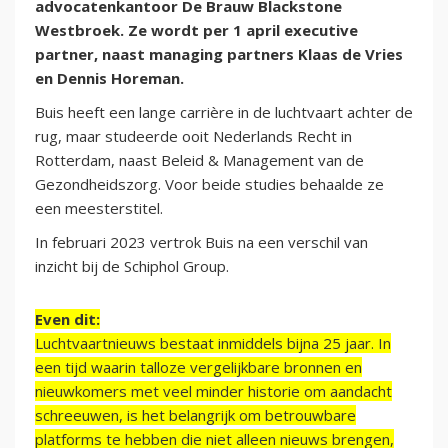
advocatenkantoor De Brauw Blackstone
Westbroek. Ze wordt per 1 april executive
partner, naast managing partners Klaas de Vries
en Dennis Horeman.
Buis heeft een lange carrière in de luchtvaart achter de
rug, maar studeerde ooit Nederlands Recht in
Rotterdam, naast Beleid & Management van de
Gezondheidszorg. Voor beide studies behaalde ze
een meesterstitel.
In februari 2023 vertrok Buis na een verschil van
inzicht bij de Schiphol Group.
Even dit:
Luchtvaartnieuws bestaat inmiddels bijna 25 jaar. In
een tijd waarin talloze vergelijkbare bronnen en
nieuwkomers met veel minder historie om aandacht
schreeuwen, is het belangrijk om betrouwbare
platforms te hebben die niet alleen nieuws brengen,