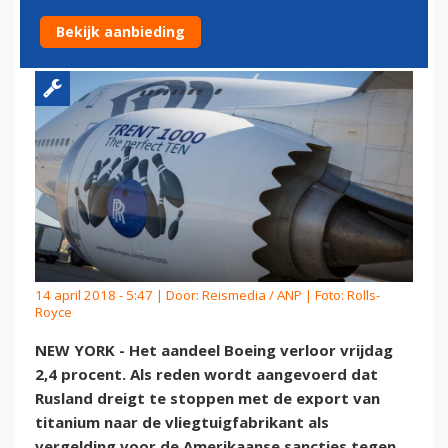
VOOR ROLLS-ROYCE
Bekijk aanbieding
14 april 2018 - 5:47 | Door:
Reismedia / ANP
| Foto: Rolls-
Royce
NEW YORK - Het aandeel Boeing verloor vrijdag
2,4 procent. Als reden wordt aangevoerd dat
Rusland dreigt te stoppen met de export van
titanium naar de vliegtuigfabrikant als
vergelding voor de Amerikaanse sancties tegen