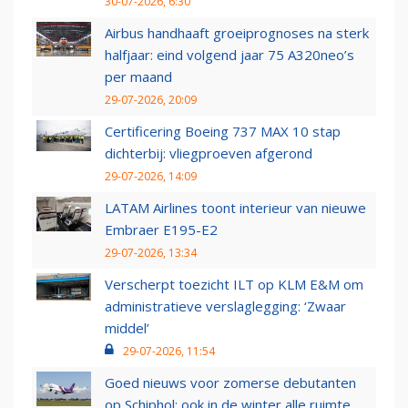
30-07-2026, 6:30
Airbus handhaaft groeiprognoses na sterk
halfjaar: eind volgend jaar 75 A320neo’s
per maand
29-07-2026, 20:09
Certificering Boeing 737 MAX 10 stap
dichterbij: vliegproeven afgerond
29-07-2026, 14:09
LATAM Airlines toont interieur van nieuwe
Embraer E195-E2
29-07-2026, 13:34
Verscherpt toezicht ILT op KLM E&M om
administratieve verslaglegging: ‘Zwaar
middel’
29-07-2026, 11:54
Goed nieuws voor zomerse debutanten
op Schiphol: ook in de winter alle ruimte