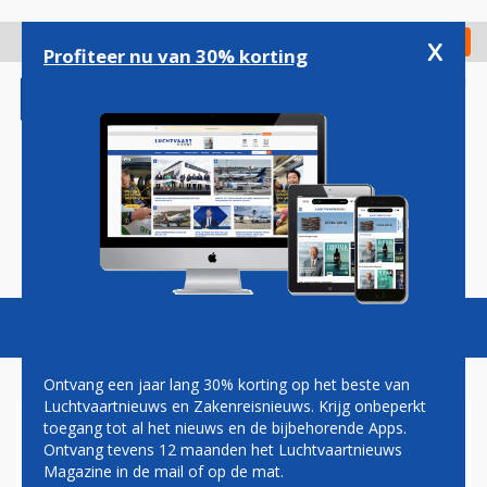
Overslaan
en
x
Digitaal Magazine
Registreer
Check in
naar
Profiteer nu van 30% korting
de
inhoud
gaan
Magazine
Podcasts
Vacatures
Toggl
naviga
Ontvang een jaar lang 30% korting op het beste van
Luchtvaartnieuws en Zakenreisnieuws. Krijg onbeperkt
toegang tot al het nieuws en de bijbehorende Apps.
AANDEEL BOEING IN DE MIN
Ontvang tevens 12 maanden het Luchtvaartnieuws
DOOR NIEUWE TEGENVALLER
Magazine in de mail of op de mat.