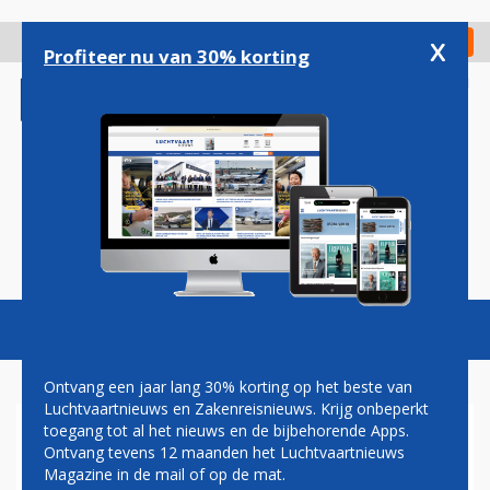
Overslaan
en
x
Digitaal Magazine
Registreer
Check in
naar
Profiteer nu van 30% korting
de
inhoud
gaan
Magazine
Podcasts
Vacatures
Toggl
naviga
Ontvang een jaar lang 30% korting op het beste van
Luchtvaartnieuws en Zakenreisnieuws. Krijg onbeperkt
toegang tot al het nieuws en de bijbehorende Apps.
AIRBUS LEVERT FLINK
Ontvang tevens 12 maanden het Luchtvaartnieuws
MINDER NIEUWE
Magazine in de mail of op de mat.