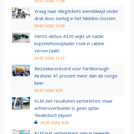
30-07-2026, 11:58
Vraag naar vliegtickets wereldwijd onder
druk door oorlog in het Midden-Oosten
30-07-2026, 10:36
SWISS-Airbus A330 wijkt uit nadat
koptelefoonoplader rook in cabine
veroorzaakt
30-07-2026, 10:23
Bezoekersrecord voor Farnborough
Airshow: 41 procent meer dan de vorige
keer
30-07-2026, 9:30
KLM ziet resultaten verbeteren, maar
achteroverleunen is geen optie:
‘Realistisch blijven’
30-07-2026, 9:29
KLM laat verbetering zien in tweede