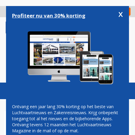
Overslaan
en
x
Digitaal Magazine
Registreer
Check in
naar
Profiteer nu van 30% korting
de
inhoud
gaan
Magazine
Podcasts
Vacatures
Toggl
naviga
Ontvang een jaar lang 30% korting op het beste van
Luchtvaartnieuws en Zakenreisnieuws. Krijg onbeperkt
toegang tot al het nieuws en de bijbehorende Apps.
BOEING ZIET VERLIES
Ontvang tevens 12 maanden het Luchtvaartnieuws
TERUGLOPEN MAAR HOUDT
Magazine in de mail of op de mat.