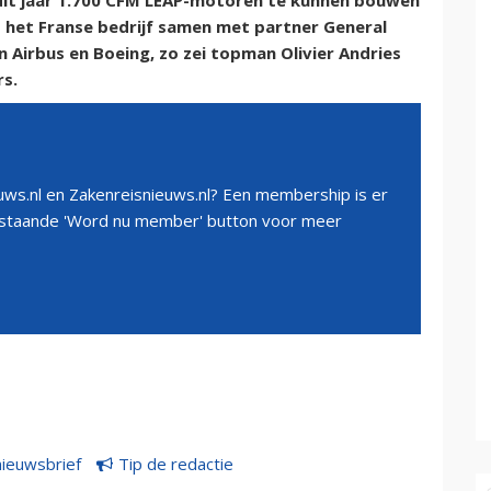
dit jaar 1.700 CFM LEAP-motoren te kunnen bouwen
t het Franse bedrijf samen met partner General
n Airbus en Boeing, zo zei topman Olivier Andries
rs.
ws.nl en Zakenreisnieuws.nl? Een membership is er
erstaande 'Word nu member' button voor meer
nieuwsbrief
Tip de redactie