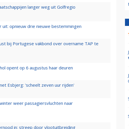
aatschappijen langer weg uit Golfregio
er uit: opnieuw drie nieuwe bestemmingen
rust bij Portugese vakbond over overname TAP te
hol opent op 6 augustus haar deuren
t Esbjerg: 'scheelt zeven uur rijden'
 winter weer passagiersvluchten naar
ernood in: streep door vlootuitbreiding