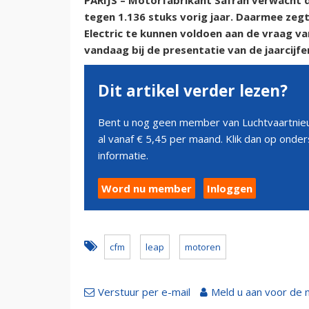
PARIJS – Motorfabrikant Safran verwacht 
tegen 1.136 stuks vorig jaar. Daarmee zeg
Electric te kunnen voldoen aan de vraag va
vandaag bij de presentatie van de jaarcijfe
Dit artikel verder lezen?
Bent u nog geen member van Luchtvaartnieu
al vanaf € 5,45 per maand. Klik dan op ond
informatie.
Word nu member
Inloggen
cfm
leap
motoren
Verstuur per e-mail
Meld u aan voor de 