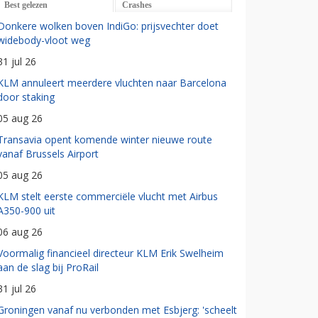
Best gelezen
Crashes
Donkere wolken boven IndiGo: prijsvechter doet
widebody-vloot weg
31 jul 26
KLM annuleert meerdere vluchten naar Barcelona
door staking
05 aug 26
Transavia opent komende winter nieuwe route
vanaf Brussels Airport
05 aug 26
KLM stelt eerste commerciële vlucht met Airbus
A350-900 uit
06 aug 26
Voormalig financieel directeur KLM Erik Swelheim
aan de slag bij ProRail
31 jul 26
Groningen vanaf nu verbonden met Esbjerg: 'scheelt