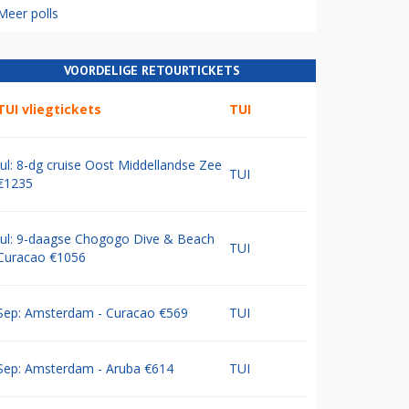
Meer polls
VOORDELIGE RETOURTICKETS
TUI vliegtickets
TUI
Jul: 8-dg cruise Oost Middellandse Zee
TUI
€1235
Jul: 9-daagse Chogogo Dive & Beach
TUI
Curacao €1056
Sep: Amsterdam - Curacao €569
TUI
Sep: Amsterdam - Aruba €614
TUI