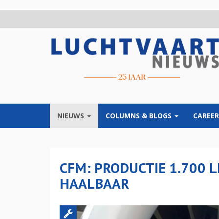
Overslaan
en
naar
de
inhoud
gaan
NIEUWS
COLUMNS & BLOGS
CAREER
CFM: PRODUCTIE 1.700 L
HAALBAAR