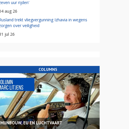
zeven uur rijden'
04 aug 26
Rusland trekt vliegvergunning Izhavia in wegens
zorgen over veiligheid
31 jul 26
COLUMNS
MIJNBOUW, EU EN LUCHTVAART