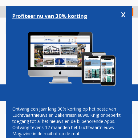
Overslaan
en
x
Digitaal Magazine
Registreer
Check in
naar
Profiteer nu van 30% korting
de
inhoud
gaan
Magazine
Podcasts
Vacatures
Toggl
naviga
Ontvang een jaar lang 30% korting op het beste van
Luchtvaartnieuws en Zakenreisnieuws. Krijg onbeperkt
toegang tot al het nieuws en de bijbehorende Apps.
LUCHTVAART EN TRANSPORT
Ontvang tevens 12 maanden het Luchtvaartnieuws
STEUNEN WINST GE
Magazine in de mail of op de mat.