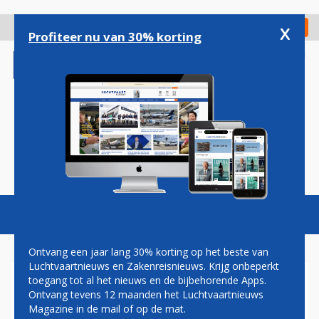
Overslaan
en
x
Digitaal Magazine
Registreer
Check in
naar
Profiteer nu van 30% korting
de
inhoud
gaan
Magazine
Podcasts
Vacatures
Toggl
naviga
Ontvang een jaar lang 30% korting op het beste van
Luchtvaartnieuws en Zakenreisnieuws. Krijg onbeperkt
toegang tot al het nieuws en de bijbehorende Apps.
NIEUWE NAAM VOOR
Ontvang tevens 12 maanden het Luchtvaartnieuws
CANADESE ACTIVITEITEN
Magazine in de mail of op de mat.