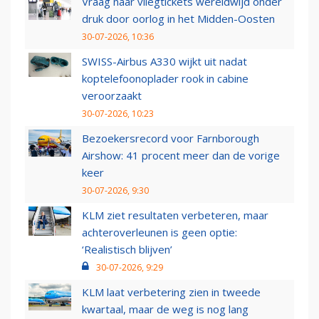
Vraag naar vliegtickets wereldwijd onder
druk door oorlog in het Midden-Oosten
30-07-2026, 10:36
SWISS-Airbus A330 wijkt uit nadat
koptelefoonoplader rook in cabine
veroorzaakt
30-07-2026, 10:23
Bezoekersrecord voor Farnborough
Airshow: 41 procent meer dan de vorige
keer
30-07-2026, 9:30
KLM ziet resultaten verbeteren, maar
achteroverleunen is geen optie:
‘Realistisch blijven’
30-07-2026, 9:29
KLM laat verbetering zien in tweede
kwartaal, maar de weg is nog lang