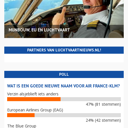
MIJNBOUW, EU EN LUCHTVAART
PARTNERS VAN LUCHTVAARTNIEUWS.NL!
POLL
WAT IS EEN GOEDE NIEUWE NAAM VOOR AIR FRANCE-KLM?
Verzin alsjeblieft iets anders
47% (81 stemmen)
European Airlines Group (EAG)
24% (42 stemmen)
The Blue Group