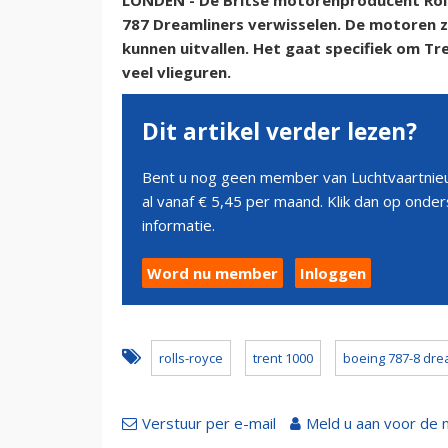
LONDEN - De Britse motorenproducent Rol
787 Dreamliners verwisselen. De motoren 
kunnen uitvallen. Het gaat specifiek om Tr
veel vlieguren.
Dit artikel verder lezen?
Bent u nog geen member van Luchtvaartnieu
al vanaf € 5,45 per maand. Klik dan op ond
informatie.
Word nu member
Inloggen
rolls-royce
trent 1000
boeing 787-8 dre
Verstuur per e-mail
Meld u aan voor de 