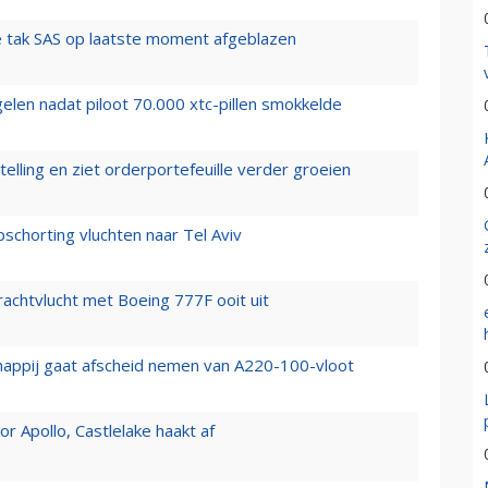
 tak SAS op laatste moment afgeblazen
elen nadat piloot 70.000 xtc-pillen smokkelde
elling en ziet orderportefeuille verder groeien
chorting vluchten naar Tel Aviv
vrachtvlucht met Boeing 777F ooit uit
happij gaat afscheid nemen van A220-100-vloot
 Apollo, Castlelake haakt af