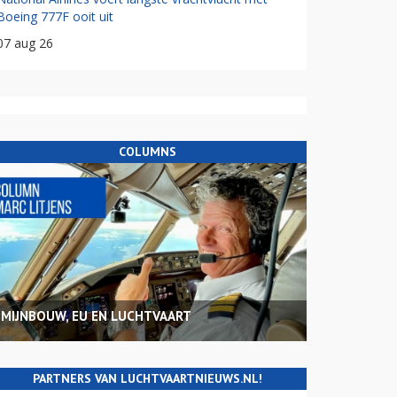
Boeing 777F ooit uit
07 aug 26
COLUMNS
MIJNBOUW, EU EN LUCHTVAART
PARTNERS VAN LUCHTVAARTNIEUWS.NL!