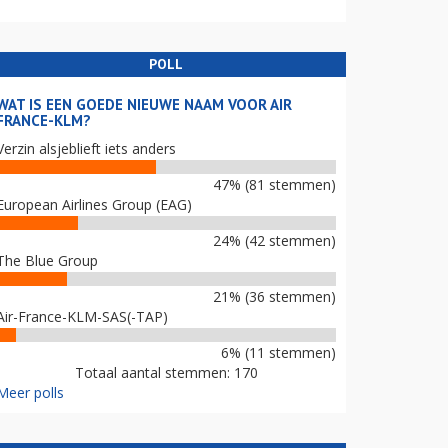
POLL
WAT IS EEN GOEDE NIEUWE NAAM VOOR AIR
FRANCE-KLM?
Verzin alsjeblieft iets anders
47% (81 stemmen)
European Airlines Group (EAG)
24% (42 stemmen)
The Blue Group
21% (36 stemmen)
Air-France-KLM-SAS(-TAP)
6% (11 stemmen)
Totaal aantal stemmen: 170
Meer polls