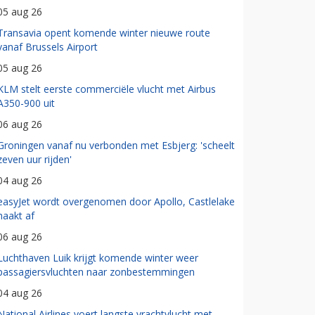
05 aug 26
Transavia opent komende winter nieuwe route
vanaf Brussels Airport
05 aug 26
KLM stelt eerste commerciële vlucht met Airbus
A350-900 uit
06 aug 26
Groningen vanaf nu verbonden met Esbjerg: 'scheelt
zeven uur rijden'
04 aug 26
easyJet wordt overgenomen door Apollo, Castlelake
haakt af
06 aug 26
Luchthaven Luik krijgt komende winter weer
passagiersvluchten naar zonbestemmingen
04 aug 26
National Airlines voert langste vrachtvlucht met