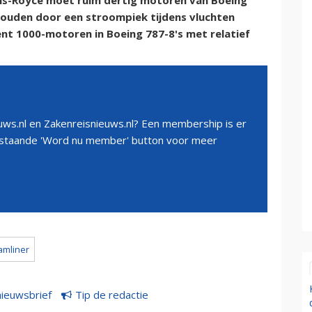
ls-Royce moet ruim dertig motoren van Boeing
zouden door een stroompiek tijdens vluchten
ent 1000-motoren in Boeing 787-8's met relatief
ws.nl en Zakenreisnieuws.nl? Een membership is er
erstaande 'Word nu member' button voor meer
amliner
nieuwsbrief
Tip de redactie