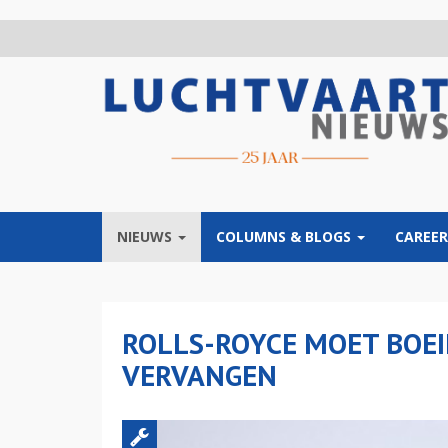
Overslaan
en
naar
de
inhoud
gaan
NIEUWS
COLUMNS & BLOGS
CAREER
ROLLS-ROYCE MOET BOE
VERVANGEN