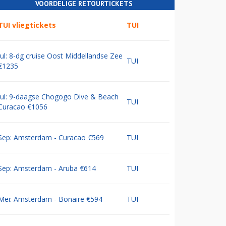
VOORDELIGE RETOURTICKETS
TUI vliegtickets
TUI
Jul: 8-dg cruise Oost Middellandse Zee
TUI
€1235
Jul: 9-daagse Chogogo Dive & Beach
TUI
Curacao €1056
Sep: Amsterdam - Curacao €569
TUI
Sep: Amsterdam - Aruba €614
TUI
Mei: Amsterdam - Bonaire €594
TUI