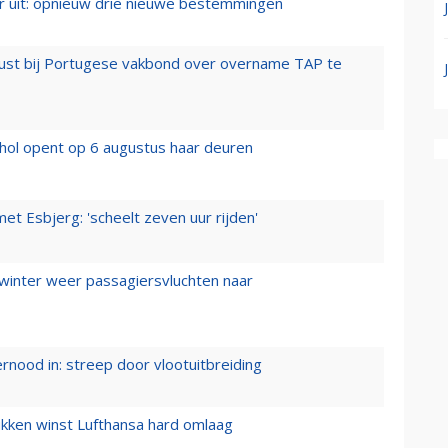
er uit: opnieuw drie nieuwe bestemmingen
rust bij Portugese vakbond over overname TAP te
hol opent op 6 augustus haar deuren
t Esbjerg: 'scheelt zeven uur rijden'
 winter weer passagiersvluchten naar
ernood in: streep door vlootuitbreiding
ukken winst Lufthansa hard omlaag