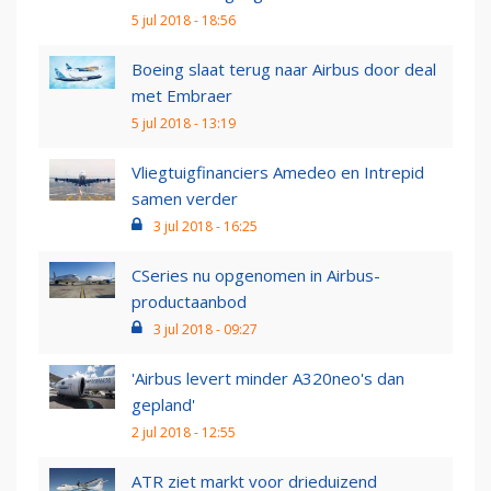
5 jul 2018 - 18:56
Boeing slaat terug naar Airbus door deal
met Embraer
5 jul 2018 - 13:19
Vliegtuigfinanciers Amedeo en Intrepid
samen verder
3 jul 2018 - 16:25
CSeries nu opgenomen in Airbus-
productaanbod
3 jul 2018 - 09:27
'Airbus levert minder A320neo's dan
gepland'
2 jul 2018 - 12:55
ATR ziet markt voor drieduizend