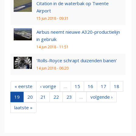
Citation in de waterbak op Twente
Airport
15 jun 2018 - 09:31
Airbus neemt nieuwe A320-productielijn
in gebruik
14 jun 2018 - 11:51
'Rolls-Royce schrapt duizenden banen'
14 jun 2018 - 06:20
« eerste
‹ vorige
…
15
16
17
18
19
20
21
22
23
…
volgende ›
laatste »