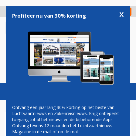
Overslaan
en
x
Digitaal Magazine
Registreer
Check in
naar
Profiteer nu van 30% korting
de
inhoud
gaan
Magazine
Podcasts
Vacatures
Toggl
naviga
Ontvang een jaar lang 30% korting op het beste van
Luchtvaartnieuws en Zakenreisnieuws. Krijg onbeperkt
toegang tot al het nieuws en de bijbehorende Apps.
TECHNOLOGIE
Ontvang tevens 12 maanden het Luchtvaartnieuws
Magazine in de mail of op de mat.