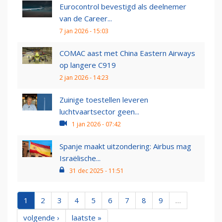
Eurocontrol bevestigd als deelnemer
van de Career...
7 jan 2026 - 15:03
COMAC aast met China Eastern Airways
op langere C919
2 jan 2026 - 14:23
Zuinige toestellen leveren
luchtvaartsector geen...
1 jan 2026 - 07:42
Spanje maakt uitzondering: Airbus mag
Israëlische...
31 dec 2025 - 11:51
1
2
3
4
5
6
7
8
9
…
volgende ›
laatste »