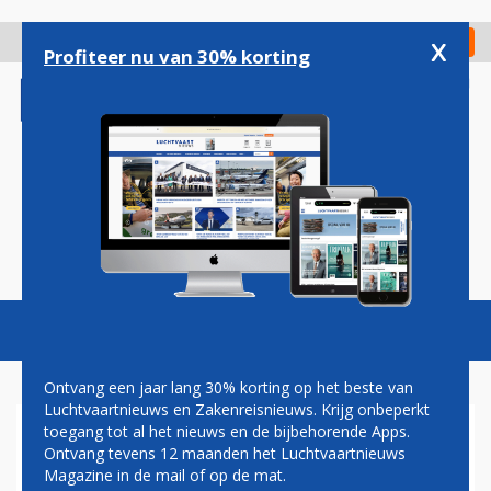
Overslaan
en
x
Digitaal Magazine
Registreer
Check in
naar
Profiteer nu van 30% korting
de
inhoud
gaan
Magazine
Podcasts
Vacatures
Toggl
naviga
Ontvang een jaar lang 30% korting op het beste van
Luchtvaartnieuws en Zakenreisnieuws. Krijg onbeperkt
toegang tot al het nieuws en de bijbehorende Apps.
TECHNOLOGIE
Ontvang tevens 12 maanden het Luchtvaartnieuws
Magazine in de mail of op de mat.