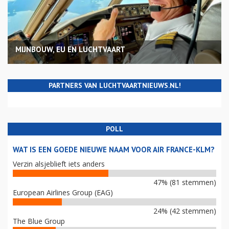
MIJNBOUW, EU EN LUCHTVAART
PARTNERS VAN LUCHTVAARTNIEUWS.NL!
POLL
WAT IS EEN GOEDE NIEUWE NAAM VOOR AIR FRANCE-KLM?
Verzin alsjeblieft iets anders
47% (81 stemmen)
European Airlines Group (EAG)
24% (42 stemmen)
The Blue Group