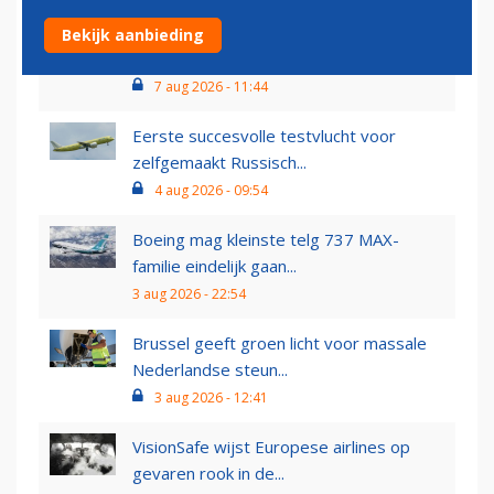
Airbus op koers voor leverdoelstelling en
Bekijk aanbieding
ziet...
7 aug 2026 - 11:44
Eerste succesvolle testvlucht voor
zelfgemaakt Russisch...
4 aug 2026 - 09:54
Boeing mag kleinste telg 737 MAX-
familie eindelijk gaan...
3 aug 2026 - 22:54
Brussel geeft groen licht voor massale
Nederlandse steun...
3 aug 2026 - 12:41
VisionSafe wijst Europese airlines op
gevaren rook in de...