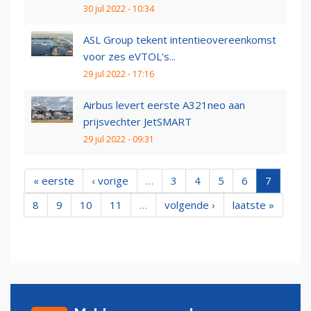
30 jul 2022 - 10:34
ASL Group tekent intentieovereenkomst
voor zes eVTOL's...
29 jul 2022 - 17:16
Airbus levert eerste A321neo aan
prijsvechter JetSMART
29 jul 2022 - 09:31
« eerste
‹ vorige
…
3
4
5
6
7
8
9
10
11
…
volgende ›
laatste »