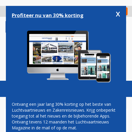
Overslaan
en
x
Digitaal Magazine
Registreer
Check in
naar
Profiteer nu van 30% korting
de
inhoud
gaan
Magazine
Podcasts
Vacatures
Toggl
naviga
Ontvang een jaar lang 30% korting op het beste van
Luchtvaartnieuws en Zakenreisnieuws. Krijg onbeperkt
toegang tot al het nieuws en de bijbehorende Apps.
TECHNOLOGIE
Ontvang tevens 12 maanden het Luchtvaartnieuws
Magazine in de mail of op de mat.