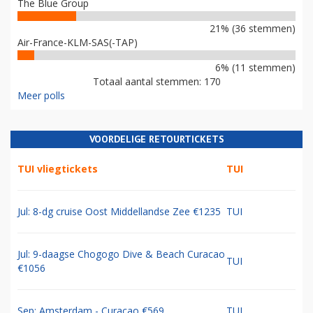
The Blue Group
21% (36 stemmen)
Air-France-KLM-SAS(-TAP)
6% (11 stemmen)
Totaal aantal stemmen: 170
Meer polls
VOORDELIGE RETOURTICKETS
TUI vliegtickets
TUI
Jul: 8-dg cruise Oost Middellandse Zee €1235
TUI
Jul: 9-daagse Chogogo Dive & Beach Curacao
TUI
€1056
Sep: Amsterdam - Curacao €569
TUI