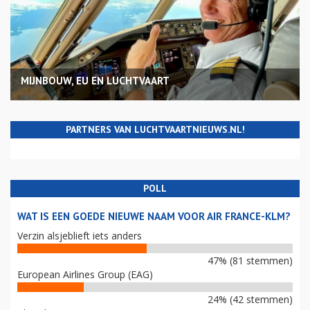
MIJNBOUW, EU EN LUCHTVAART
PARTNERS VAN LUCHTVAARTNIEUWS.NL!
POLL
WAT IS EEN GOEDE NIEUWE NAAM VOOR AIR FRANCE-KLM?
Verzin alsjeblieft iets anders
47% (81 stemmen)
European Airlines Group (EAG)
24% (42 stemmen)