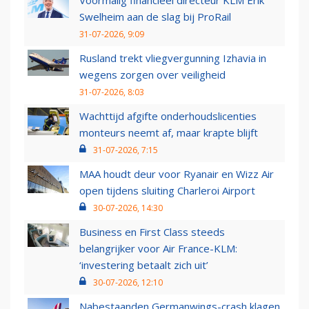
Voormalig financieel directeur KLM Erik
Swelheim aan de slag bij ProRail
31-07-2026, 9:09
Rusland trekt vliegvergunning Izhavia in
wegens zorgen over veiligheid
31-07-2026, 8:03
Wachttijd afgifte onderhoudslicenties
monteurs neemt af, maar krapte blijft
31-07-2026, 7:15
MAA houdt deur voor Ryanair en Wizz Air
open tijdens sluiting Charleroi Airport
30-07-2026, 14:30
Business en First Class steeds
belangrijker voor Air France-KLM:
‘investering betaalt zich uit’
30-07-2026, 12:10
Nabestaanden Germanwings-crash klagen