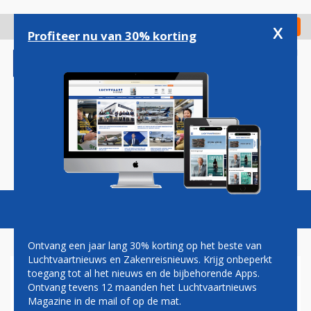
Overslaan
en
x
Digitaal Magazine
Registreer
Check in
naar
Profiteer nu van 30% korting
de
inhoud
gaan
Magazine
Podcasts
Vacatures
Toggl
naviga
Ontvang een jaar lang 30% korting op het beste van
Luchtvaartnieuws en Zakenreisnieuws. Krijg onbeperkt
toegang tot al het nieuws en de bijbehorende Apps.
AIR FRANCE HUURT TIJDELIJK
Ontvang tevens 12 maanden het Luchtvaartnieuws
CAPACITEIT IN BIJ
Magazine in de mail of op de mat.