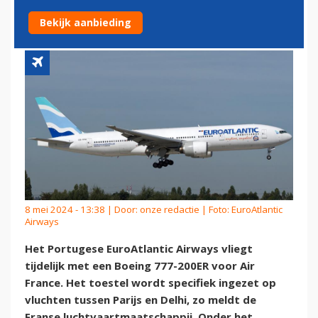
EUROATLANTIC AIRWAYS
Bekijk aanbieding
8 mei 2024 - 13:38 | Door:
onze redactie
| Foto: EuroAtlantic
Airways
Het Portugese EuroAtlantic Airways vliegt
tijdelijk met een Boeing 777-200ER voor Air
France. Het toestel wordt specifiek ingezet op
vluchten tussen Parijs en Delhi, zo meldt de
Franse luchtvaartmaatschappij. Onder het