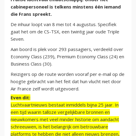
cabinepersoneel is telkens minstens één iemand
die Frans spreekt.
De inhuur loopt van 8 mei tot 4 augustus. Specifiek
gaat het om de CS-TSX, een twintig jaar oude Triple
Seven.
Aan boord is plek voor 293 passagiers, verdeeld over
Economy Class (239), Premium Economy Class (24) en
Business Class (30).
Reizigers op de route worden vooraf per e-mail op de
hoogte gebracht van het feit dat hun vlucht niet door
Air France zelf wordt uitgevoerd.
Even dit:
Luchtvaartnieuws bestaat inmiddels bijna 25 jaar. In
een tijd waarin talloze vergelijkbare bronnen en
nieuwkomers met veel minder historie om aandacht
schreeuwen, is het belangrijk om betrouwbare
platforms te hebben die niet alleen nieuws brengen,