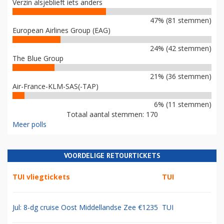
Verzin alsjeblieft iets anders
47% (81 stemmen)
European Airlines Group (EAG)
24% (42 stemmen)
The Blue Group
21% (36 stemmen)
Air-France-KLM-SAS(-TAP)
6% (11 stemmen)
Totaal aantal stemmen: 170
Meer polls
VOORDELIGE RETOURTICKETS
TUI vliegtickets
TUI
Jul: 8-dg cruise Oost Middellandse Zee €1235
TUI