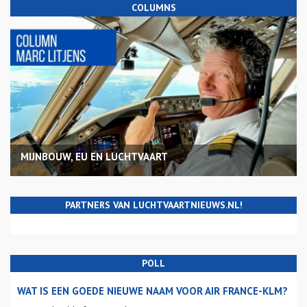
COLUMNS
MIJNBOUW, EU EN LUCHTVAART
PARTNERS VAN LUCHTVAARTNIEUWS.NL!
POLL
WAT IS EEN GOEDE NIEUWE NAAM VOOR AIR FRANCE-KLM?