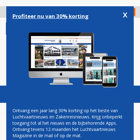
Overslaan
en
x
Digitaal Magazine
Registreer
Check in
naar
Profiteer nu van 30% korting
de
inhoud
gaan
Magazine
Podcasts
Vacatures
Toggl
naviga
Ontvang een jaar lang 30% korting op het beste van
Luchtvaartnieuws en Zakenreisnieuws. Krijg onbeperkt
toegang tot al het nieuws en de bijbehorende Apps.
AMERICAN AIRLINES VRAAGT
Ontvang tevens 12 maanden het Luchtvaartnieuws
OM VERMINDERING VAN DE
Magazine in de mail of op de mat.