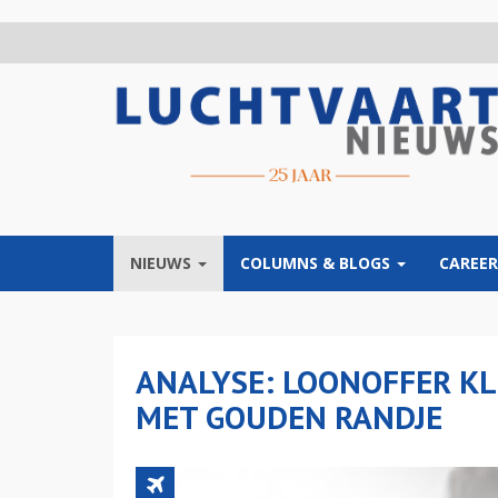
Overslaan
en
naar
de
inhoud
gaan
NIEUWS
COLUMNS & BLOGS
CAREER
ANALYSE: LOONOFFER KL
MET GOUDEN RANDJE