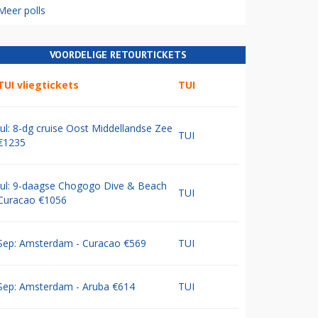
Meer polls
VOORDELIGE RETOURTICKETS
TUI vliegtickets
TUI
Jul: 8-dg cruise Oost Middellandse Zee
TUI
€1235
Jul: 9-daagse Chogogo Dive & Beach
TUI
Curacao €1056
Sep: Amsterdam - Curacao €569
TUI
Sep: Amsterdam - Aruba €614
TUI