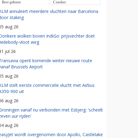
Best gelezen
Crashes
KLM annuleert meerdere vluchten naar Barcelona
door staking
05 aug 26
Donkere wolken boven IndiGo: prijsvechter doet
widebody-vloot weg
31 jul 26
Transavia opent komende winter nieuwe route
vanaf Brussels Airport
05 aug 26
KLM stelt eerste commerciële vlucht met Airbus
A350-900 uit
06 aug 26
Groningen vanaf nu verbonden met Esbjerg: 'scheelt
zeven uur rijden'
04 aug 26
easyJet wordt overgenomen door Apollo, Castlelake