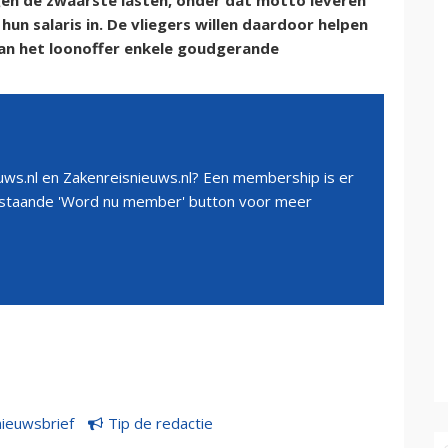
n de zwaarste lasten, onder dat motto leveren
hun salaris in. De vliegers willen daardoor helpen
an het loonoffer enkele goudgerande
ws.nl en Zakenreisnieuws.nl? Een membership is er
erstaande 'Word nu member' button voor meer
nieuwsbrief
Tip de redactie