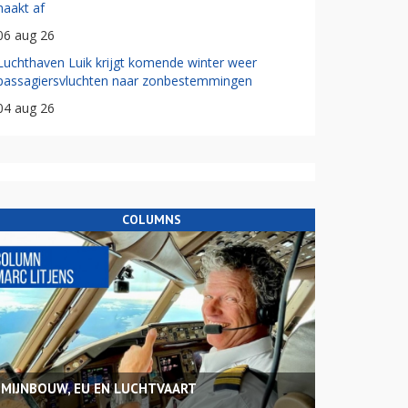
haakt af
06 aug 26
Luchthaven Luik krijgt komende winter weer
passagiersvluchten naar zonbestemmingen
04 aug 26
COLUMNS
MIJNBOUW, EU EN LUCHTVAART