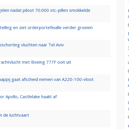
elen nadat piloot 70.000 xtc-pillen smokkelde
elling en ziet orderportefeuille verder groeien
chorting vluchten naar Tel Aviv
vrachtvlucht met Boeing 777F ooit uit
happij gaat afscheid nemen van A220-100-vloot
 Apollo, Castlelake haakt af
n de luchtvaart