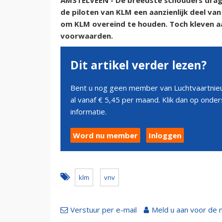
AMSTELVEEN - De breedste schouders drage
de piloten van KLM een aanzienlijk deel van 
om KLM overeind te houden. Toch kleven a
voorwaarden.
Dit artikel verder lezen?
Bent u nog geen member van Luchtvaartnieu
al vanaf € 5,45 per maand. Klik dan op ond
informatie.
Word nu member
Inloggen
klm
vnv
Verstuur per e-mail
Meld u aan voor de 