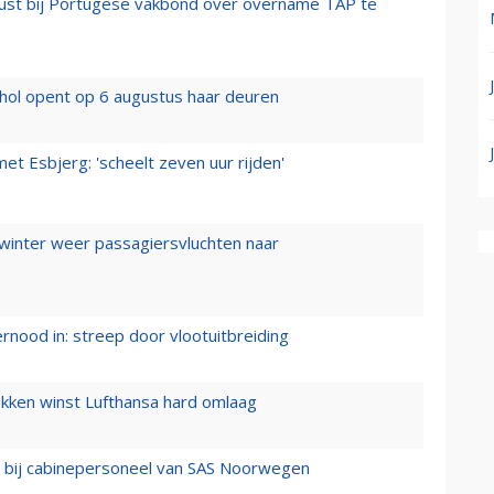
rust bij Portugese vakbond over overname TAP te
hol opent op 6 augustus haar deuren
t Esbjerg: 'scheelt zeven uur rijden'
 winter weer passagiersvluchten naar
ernood in: streep door vlootuitbreiding
ukken winst Lufthansa hard omlaag
 bij cabinepersoneel van SAS Noorwegen