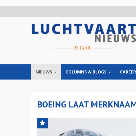
Overslaan
en
naar
de
inhoud
gaan
NIEUWS
COLUMNS & BLOGS
CAREER
BOEING LAAT MERKNAAM