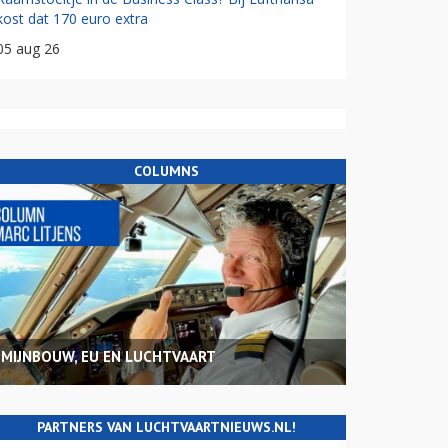
kost dat 170 euro extra
05 aug 26
COLUMNS
MIJNBOUW, EU EN LUCHTVAART
PARTNERS VAN LUCHTVAARTNIEUWS.NL!