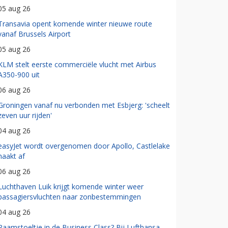
05 aug 26
Transavia opent komende winter nieuwe route
vanaf Brussels Airport
05 aug 26
KLM stelt eerste commerciële vlucht met Airbus
A350-900 uit
06 aug 26
Groningen vanaf nu verbonden met Esbjerg: 'scheelt
zeven uur rijden'
04 aug 26
easyJet wordt overgenomen door Apollo, Castlelake
haakt af
06 aug 26
Luchthaven Luik krijgt komende winter weer
passagiersvluchten naar zonbestemmingen
04 aug 26
Raamstoeltje in de Business Class? Bij Lufthansa