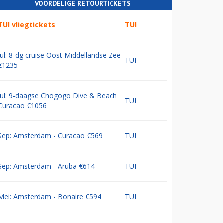
VOORDELIGE RETOURTICKETS
TUI vliegtickets
TUI
Jul: 8-dg cruise Oost Middellandse Zee
TUI
€1235
Jul: 9-daagse Chogogo Dive & Beach
TUI
Curacao €1056
Sep: Amsterdam - Curacao €569
TUI
Sep: Amsterdam - Aruba €614
TUI
Mei: Amsterdam - Bonaire €594
TUI