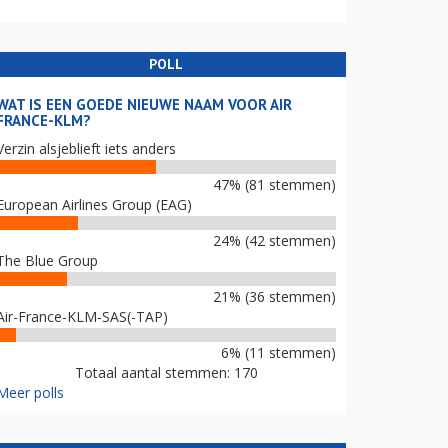
POLL
WAT IS EEN GOEDE NIEUWE NAAM VOOR AIR
FRANCE-KLM?
Verzin alsjeblieft iets anders
47% (81 stemmen)
European Airlines Group (EAG)
24% (42 stemmen)
The Blue Group
21% (36 stemmen)
Air-France-KLM-SAS(-TAP)
6% (11 stemmen)
Totaal aantal stemmen: 170
Meer polls