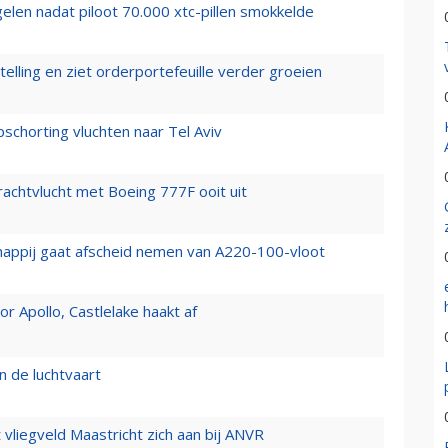
elen nadat piloot 70.000 xtc-pillen smokkelde
elling en ziet orderportefeuille verder groeien
chorting vluchten naar Tel Aviv
vrachtvlucht met Boeing 777F ooit uit
happij gaat afscheid nemen van A220-100-vloot
 Apollo, Castlelake haakt af
n de luchtvaart
t vliegveld Maastricht zich aan bij ANVR