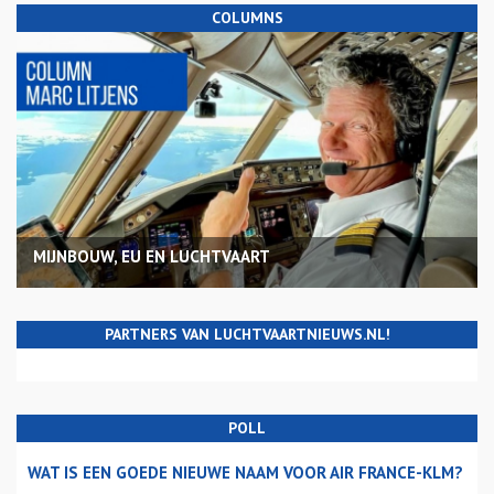
COLUMNS
MIJNBOUW, EU EN LUCHTVAART
PARTNERS VAN LUCHTVAARTNIEUWS.NL!
POLL
WAT IS EEN GOEDE NIEUWE NAAM VOOR AIR FRANCE-KLM?