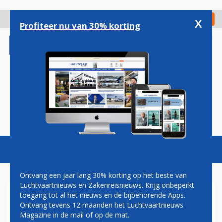
Overslaan
en
x
Digitaal Magazine
Registreer
Check in
naar
Profiteer nu van 30% korting
de
inhoud
gaan
Magazine
Podcasts
Vacatures
Toggl
naviga
Ontvang een jaar lang 30% korting op het beste van
Luchtvaartnieuws en Zakenreisnieuws. Krijg onbeperkt
toegang tot al het nieuws en de bijbehorende Apps.
BRITSE PILOTEN LAAIEND
Ontvang tevens 12 maanden het Luchtvaartnieuws
OVER REDDINGSPLAN
Magazine in de mail of op de mat.