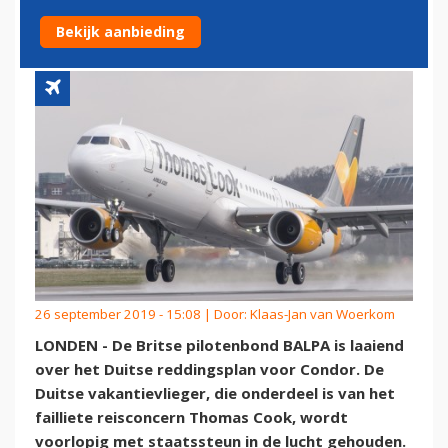
CONDOR
Bekijk aanbieding
26 september 2019 - 15:08 | Door:
Klaas-Jan van Woerkom
LONDEN - De Britse pilotenbond BALPA is laaiend
over het Duitse reddingsplan voor Condor. De
Duitse vakantievlieger, die onderdeel is van het
failliete reisconcern Thomas Cook, wordt
voorlopig met staatssteun in de lucht gehouden.