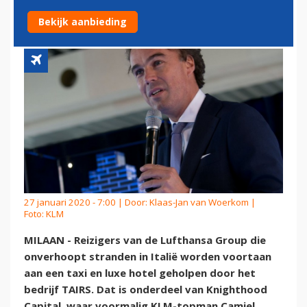
LUFTHANSA
Bekijk aanbieding
27 januari 2020 - 7:00 | Door:
Klaas-Jan van Woerkom
|
Foto: KLM
MILAAN - Reizigers van de Lufthansa Group die
onverhoopt stranden in Italië worden voortaan
aan een taxi en luxe hotel geholpen door het
bedrijf TAIRS. Dat is onderdeel van Knighthood
Capital, waar voormalig KLM-topman Camiel