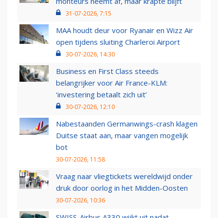
monteurs neemt af, maar krapte blijft
31-07-2026, 7:15
MAA houdt deur voor Ryanair en Wizz Air
open tijdens sluiting Charleroi Airport
30-07-2026, 14:30
Business en First Class steeds
belangrijker voor Air France-KLM:
‘investering betaalt zich uit’
30-07-2026, 12:10
Nabestaanden Germanwings-crash klagen
Duitse staat aan, maar vangen mogelijk
bot
30-07-2026, 11:58
Vraag naar vliegtickets wereldwijd onder
druk door oorlog in het Midden-Oosten
30-07-2026, 10:36
SWISS-Airbus A330 wijkt uit nadat