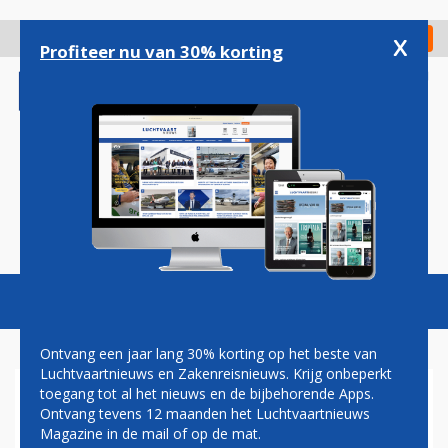
Overslaan
en
x
Digitaal Magazine
Registreer
Check in
naar
Profiteer nu van 30% korting
de
inhoud
gaan
Magazine
Podcasts
Vacatures
Toggl
naviga
Ontvang een jaar lang 30% korting op het beste van
Luchtvaartnieuws en Zakenreisnieuws. Krijg onbeperkt
toegang tot al het nieuws en de bijbehorende Apps.
CAMIEL EURLINGS HELPT
Ontvang tevens 12 maanden het Luchtvaartnieuws
GESTRANDE REIZIGERS
Magazine in de mail of op de mat.