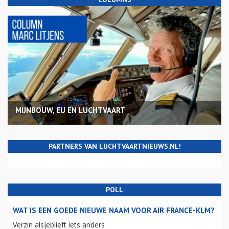
MIJNBOUW, EU EN LUCHTVAART
PARTNERS VAN LUCHTVAARTNIEUWS.NL!
POLL
WAT IS EEN GOEDE NIEUWE NAAM VOOR AIR FRANCE-KLM?
Verzin alsjeblieft iets anders