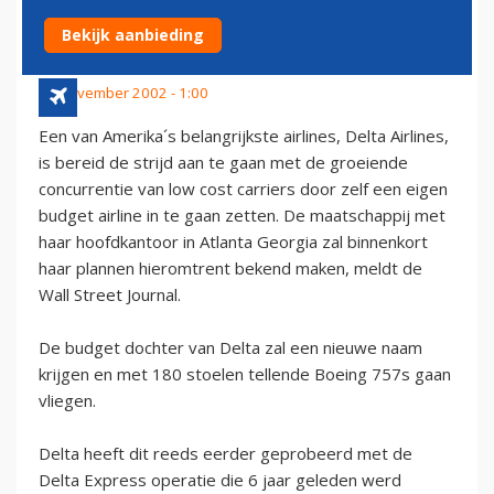
CARRIERS AAN
Bekijk aanbieding
16 november 2002 - 1:00
Een van Amerika´s belangrijkste airlines, Delta Airlines,
is bereid de strijd aan te gaan met de groeiende
concurrentie van low cost carriers door zelf een eigen
budget airline in te gaan zetten. De maatschappij met
haar hoofdkantoor in Atlanta Georgia zal binnenkort
haar plannen hieromtrent bekend maken, meldt de
Wall Street Journal.
De budget dochter van Delta zal een nieuwe naam
krijgen en met 180 stoelen tellende Boeing 757s gaan
vliegen.
Delta heeft dit reeds eerder geprobeerd met de
Delta Express operatie die 6 jaar geleden werd