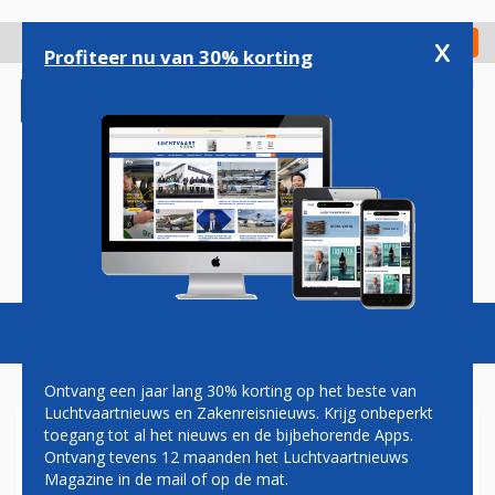
Overslaan
en
x
Digitaal Magazine
Registreer
Check in
naar
Profiteer nu van 30% korting
de
inhoud
gaan
Magazine
Podcasts
Vacatures
Toggl
naviga
Ontvang een jaar lang 30% korting op het beste van
Luchtvaartnieuws en Zakenreisnieuws. Krijg onbeperkt
toegang tot al het nieuws en de bijbehorende Apps.
DELTA AIRLINES GAAT
Ontvang tevens 12 maanden het Luchtvaartnieuws
GEVECHT MET LOW COST
Magazine in de mail of op de mat.