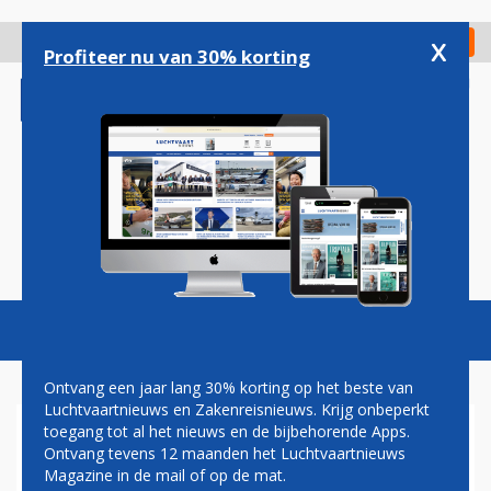
Overslaan
en
x
Digitaal Magazine
Registreer
Check in
naar
Profiteer nu van 30% korting
de
inhoud
gaan
Magazine
Podcasts
Vacatures
Toggl
naviga
Ontvang een jaar lang 30% korting op het beste van
Luchtvaartnieuws en Zakenreisnieuws. Krijg onbeperkt
toegang tot al het nieuws en de bijbehorende Apps.
GENERAL ELECTRIC LAAT
Ontvang tevens 12 maanden het Luchtvaartnieuws
NIEUWE BOEING 777X-
Magazine in de mail of op de mat.