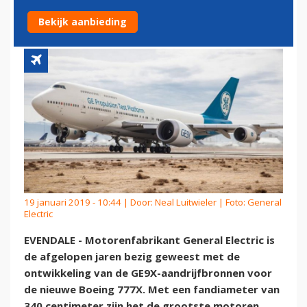
MOTOR BRULLEN
Bekijk aanbieding
19 januari 2019 - 10:44 | Door:
Neal Luitwieler
| Foto: General
Electric
EVENDALE - Motorenfabrikant General Electric is
de afgelopen jaren bezig geweest met de
ontwikkeling van de GE9X-aandrijfbronnen voor
de nieuwe Boeing 777X. Met een fandiameter van
340 centimeter zijn het de grootste motoren