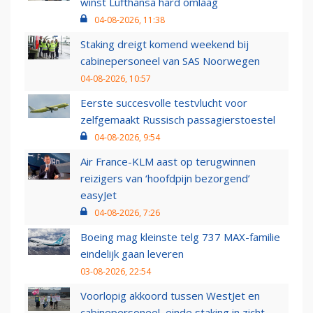
winst Lufthansa hard omlaag
04-08-2026, 11:38
Staking dreigt komend weekend bij
cabinepersoneel van SAS Noorwegen
04-08-2026, 10:57
Eerste succesvolle testvlucht voor
zelfgemaakt Russisch passagierstoestel
04-08-2026, 9:54
Air France-KLM aast op terugwinnen
reizigers van ‘hoofdpijn bezorgend’
easyJet
04-08-2026, 7:26
Boeing mag kleinste telg 737 MAX-familie
eindelijk gaan leveren
03-08-2026, 22:54
Voorlopig akkoord tussen WestJet en
cabinepersoneel, einde staking in zicht