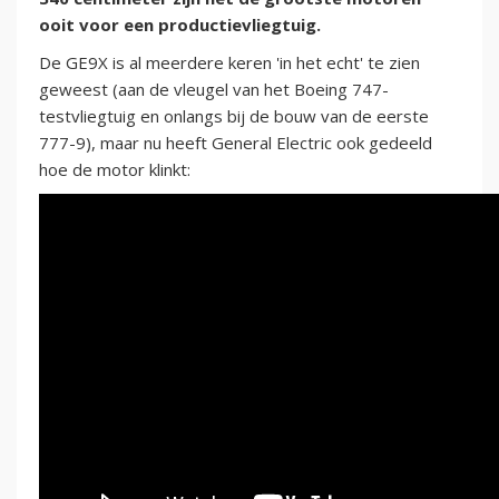
ooit voor een productievliegtuig.
De GE9X is al meerdere keren 'in het echt' te zien
geweest (aan de vleugel van het Boeing 747-
testvliegtuig en onlangs bij de bouw van de eerste
777-9), maar nu heeft General Electric ook gedeeld
hoe de motor klinkt: