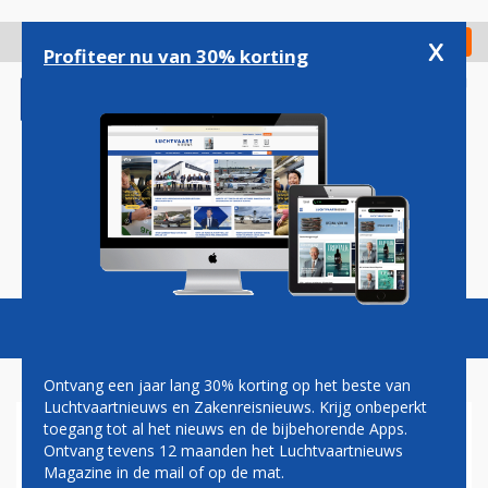
Overslaan
en
x
Digitaal Magazine
Registreer
Check in
naar
Profiteer nu van 30% korting
de
inhoud
gaan
Magazine
Podcasts
Vacatures
Toggl
naviga
Ontvang een jaar lang 30% korting op het beste van
Luchtvaartnieuws en Zakenreisnieuws. Krijg onbeperkt
toegang tot al het nieuws en de bijbehorende Apps.
HET ZIT NIET MEE BIJ
Ontvang tevens 12 maanden het Luchtvaartnieuws
NORWEGIAN
Magazine in de mail of op de mat.