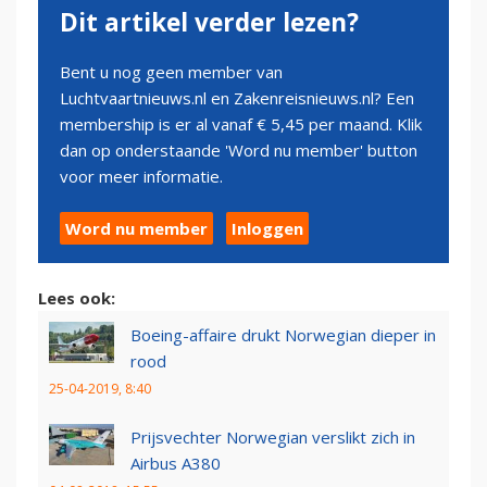
Dit artikel verder lezen?
Bent u nog geen member van
Luchtvaartnieuws.nl en Zakenreisnieuws.nl? Een
membership is er al vanaf € 5,45 per maand. Klik
dan op onderstaande 'Word nu member' button
voor meer informatie.
Word nu member
Inloggen
Lees ook:
Boeing-affaire drukt Norwegian dieper in
rood
25-04-2019, 8:40
Prijsvechter Norwegian verslikt zich in
Airbus A380