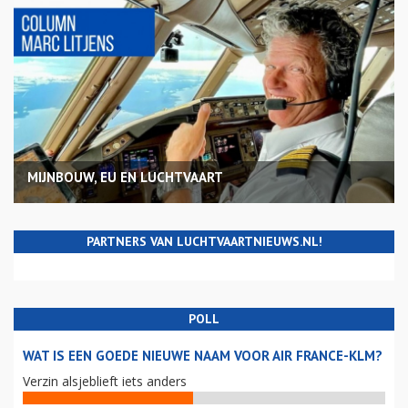
MIJNBOUW, EU EN LUCHTVAART
PARTNERS VAN LUCHTVAARTNIEUWS.NL!
POLL
WAT IS EEN GOEDE NIEUWE NAAM VOOR AIR FRANCE-KLM?
Verzin alsjeblieft iets anders