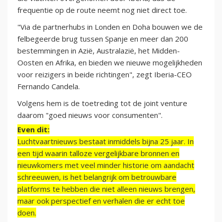
frequentie op de route neemt nog niet direct toe.
"
Via de partner
hubs in Londen en Doha bouwen we de
felbegeerde brug tussen Spanje en meer dan 200
bestemmingen in Azië, Australazië, het Midden-
Oosten en Afrika, en bieden we nieuwe mogelijkheden
voor reizigers in beide richtingen", zegt Iberia-CEO
Fernando Candela.
Volgens hem is de toetreding tot de joint venture
daarom "goed nieuws voor consumenten".
Even dit:
Luchtvaartnieuws bestaat inmiddels bijna 25 jaar. In
een tijd waarin talloze vergelijkbare bronnen en
nieuwkomers met veel minder historie om aandacht
schreeuwen, is het belangrijk om betrouwbare
platforms te hebben die niet alleen nieuws brengen,
maar ook perspectief en verhalen die er echt toe
doen.