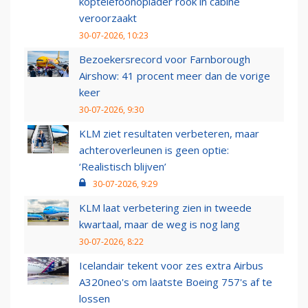
koptelefoonoplader rook in cabine
veroorzaakt
30-07-2026, 10:23
Bezoekersrecord voor Farnborough
Airshow: 41 procent meer dan de vorige
keer
30-07-2026, 9:30
KLM ziet resultaten verbeteren, maar
achteroverleunen is geen optie:
‘Realistisch blijven’
30-07-2026, 9:29
KLM laat verbetering zien in tweede
kwartaal, maar de weg is nog lang
30-07-2026, 8:22
Icelandair tekent voor zes extra Airbus
A320neo's om laatste Boeing 757's af te
lossen