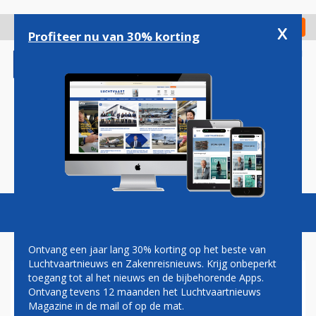
Overslaan
en
x
Digitaal Magazine
Registreer
Check in
naar
Profiteer nu van 30% korting
de
inhoud
gaan
Magazine
Podcasts
Vacatures
Toggl
naviga
Ontvang een jaar lang 30% korting op het beste van
Luchtvaartnieuws en Zakenreisnieuws. Krijg onbeperkt
toegang tot al het nieuws en de bijbehorende Apps.
IBERIA GAAT INNIGER
Ontvang tevens 12 maanden het Luchtvaartnieuws
SAMENWERKEN MET QATAR
Magazine in de mail of op de mat.