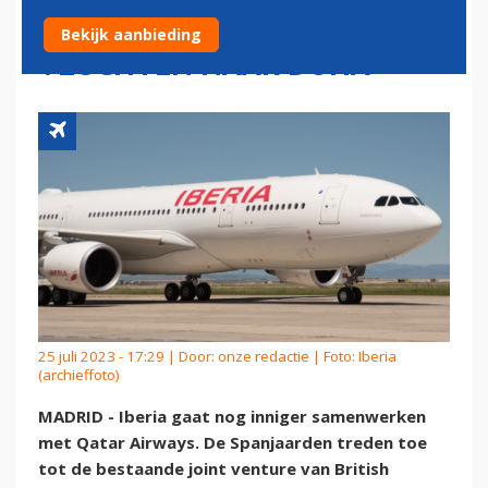
AIRWAYS EN START
Bekijk aanbieding
VLUCHTEN NAAR DOHA
25 juli 2023 - 17:29 | Door:
onze redactie
| Foto: Iberia
(archieffoto)
MADRID - Iberia gaat nog inniger samenwerken
met Qatar Airways. De Spanjaarden treden toe
tot de bestaande joint venture van British