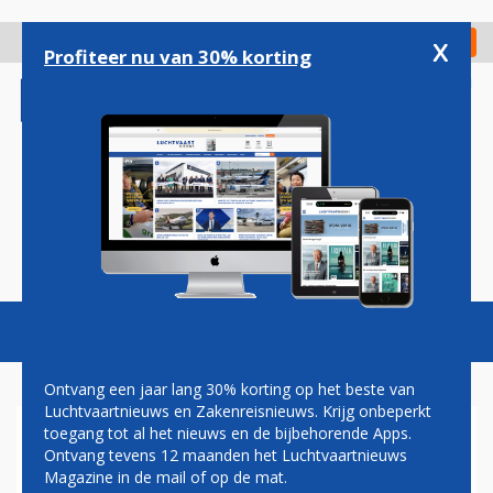
Overslaan
en
x
Digitaal Magazine
Registreer
Check in
naar
Profiteer nu van 30% korting
de
inhoud
gaan
Magazine
Podcasts
Vacatures
Toggl
naviga
Ontvang een jaar lang 30% korting op het beste van
Luchtvaartnieuws en Zakenreisnieuws. Krijg onbeperkt
toegang tot al het nieuws en de bijbehorende Apps.
INDIGO MET BOEING 787
Ontvang tevens 12 maanden het Luchtvaartnieuws
NAAR BANGKOK
Magazine in de mail of op de mat.