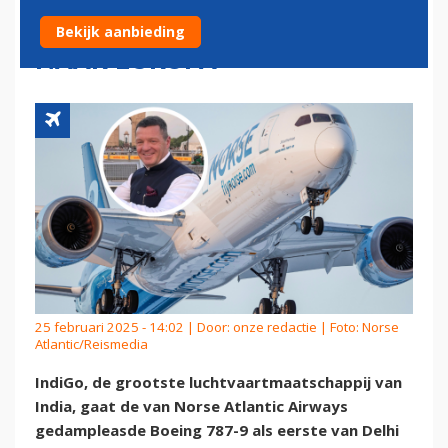
VOORAFGAAND AAN INZET
Bekijk aanbieding
NAAR EUROPA
25 februari 2025 - 14:02 | Door:
onze redactie
| Foto: Norse
Atlantic/Reismedia
IndiGo, de grootste luchtvaartmaatschappij van
India, gaat de van Norse Atlantic Airways
gedampleasde Boeing 787-9 als eerste van Delhi