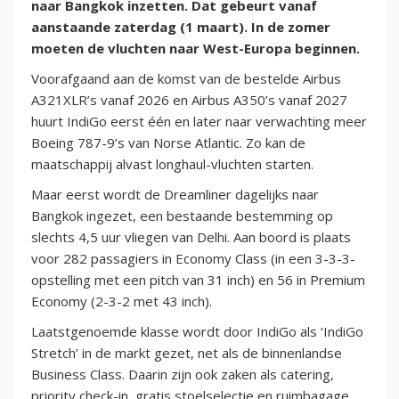
naar Bangkok inzetten. Dat gebeurt vanaf
aanstaande zaterdag (1 maart). In de zomer
moeten de vluchten naar West-Europa beginnen.
Voorafgaand aan de komst van de bestelde Airbus
A321XLR’s vanaf 2026 en Airbus A350’s vanaf 2027
huurt IndiGo eerst één en later naar verwachting meer
Boeing 787-9’s van Norse Atlantic. Zo kan de
maatschappij alvast longhaul-vluchten starten.
Maar eerst wordt de Dreamliner dagelijks naar
Bangkok ingezet, een bestaande bestemming op
slechts 4,5 uur vliegen van Delhi. Aan boord is plaats
voor 282 passagiers in Economy Class (in een 3-3-3-
opstelling met een pitch van 31 inch) en 56 in Premium
Economy (2-3-2 met 43 inch).
Laatstgenoemde klasse wordt door IndiGo als ‘IndiGo
Stretch’ in de markt gezet, net als de binnenlandse
Business Class. Daarin zijn ook zaken als catering,
priority check-in, gratis stoelselectie en ruimbagage