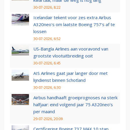
kwartaal, maar de weg is nog lang
30-07-2026, 8:22
Icelandair tekent voor zes extra Airbus
A320neo's om laatste Boeing 757's af te
lossen
30-07-2026, 6:52
US-Bangla Airlines aan vooravond van
grootste vlootuitbreiding ooit
30-07-2026, 6:45
AIS Airlines gaat jaar langer door met
lijndienst binnen Schotland
30-07-2026, 6:30
Airbus handhaaft groeiprognoses na sterk
halfjaar: eind volgend jaar 75 A320neo’s
per maand
29-07-2026, 20:09
Certificering Boeing 737 MAX 10 stap