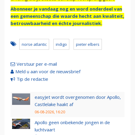
Abonneer je vandaag nog en word onderdeel van
een gemeenschap die waarde hecht aan kwaliteit,
betrouwbaarheid en échte journalistiek.
norse atlantic
indigo
pieter elbers
Verstuur per e-mail
Meld u aan voor de nieuwsbrief
Tip de redactie
easyJet wordt overgenomen door Apollo,
Castlelake haakt af
06-08-2026, 16:20
Apollo geen onbekende jongen in de
luchtvaart