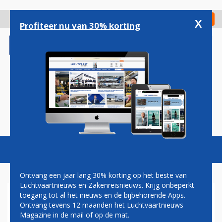
Overslaan
en
x
Digitaal Magazine
Registreer
Check in
naar
Profiteer nu van 30% korting
de
inhoud
gaan
Magazine
Podcasts
Vacatures
Toggl
naviga
Ontvang een jaar lang 30% korting op het beste van
Luchtvaartnieuws en Zakenreisnieuws. Krijg onbeperkt
toegang tot al het nieuws en de bijbehorende Apps.
JAPAN AIRLINES BESTELT
Ontvang tevens 12 maanden het Luchtvaartnieuws
NOG EENS TIEN
Magazine in de mail of op de mat.