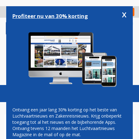
Overslaan
en
x
Digitaal Magazine
Registreer
Check in
naar
Profiteer nu van 30% korting
de
inhoud
gaan
Magazine
Podcasts
Vacatures
Toggl
naviga
Ontvang een jaar lang 30% korting op het beste van
Luchtvaartnieuws en Zakenreisnieuws. Krijg onbeperkt
toegang tot al het nieuws en de bijbehorende Apps.
JUNI-VERVOER EASYJET
Ontvang tevens 12 maanden het Luchtvaartnieuws
STIJGT MET 51,5%
Magazine in de mail of op de mat.